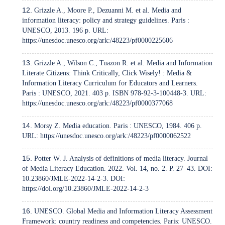
Grizzle A., Moore P., Dezuanni M. et al. Media and
information literacy: policy and strategy guidelines. Paris :
UNESCO, 2013. 196 p. URL:
https://unesdoc.unesco.org/ark:/48223/pf0000225606
Grizzle A., Wilson C., Tuazon R. et al. Media and Information
Literate Citizens: Think Critically, Click Wisely! : Media &
Information Literacy Curriculum for Educators and Learners.
Paris : UNESCO, 2021. 403 p. ISBN 978-92-3-100448-3. URL:
https://unesdoc.unesco.org/ark:/48223/pf0000377068
Morsy Z. Media education. Paris : UNESCO, 1984. 406 p.
URL:
https://unesdoc.unesco.org/ark:/48223/pf0000062522
Potter W. J. Analysis of definitions of media literacy. Journal
of Media Literacy Education. 2022. Vol. 14, no. 2. P. 27–43. DOI:
10.23860/JMLE-2022-14-2-3. DOI:
https://doi.org/10.23860/JMLE-2022-14-2-3
UNESCO. Global Media and Information Literacy Assessment
Framework: country readiness and competencies. Paris: UNESCO.