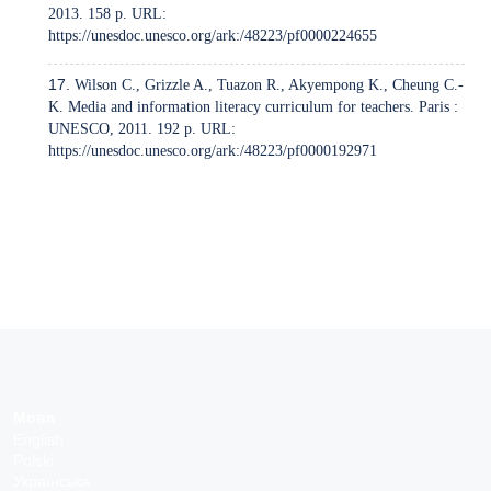
2013. 158 p. URL:
https://unesdoc.unesco.org/ark:/48223/pf0000224655
Wilson C., Grizzle A., Tuazon R., Akyempong K., Cheung C.-
K. Media and information literacy curriculum for teachers. Paris :
UNESCO, 2011. 192 p. URL:
https://unesdoc.unesco.org/ark:/48223/pf0000192971
Мова
English
Polski
Українська