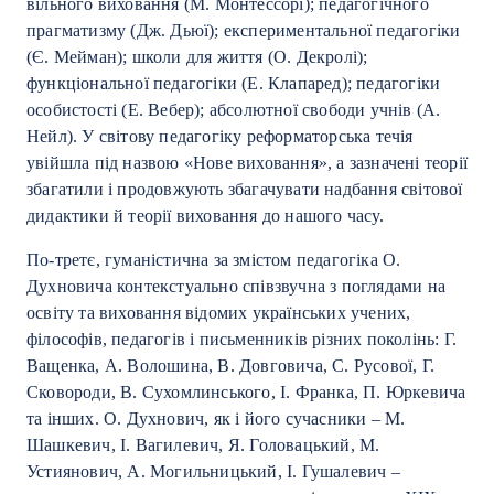
вільного виховання (М. Монтессорі); педагогічного
прагматизму (Дж. Дьюї); експериментальної педагогіки
(Є. Мейман); школи для життя (О. Декролі);
функціональної педагогіки (Е. Клапаред); педагогіки
особистості (Е. Вебер); абсолютної свободи учнів (А.
Нейл). У світову педагогіку реформаторська течія
увійшла під назвою «Нове виховання», а зазначені теорії
збагатили і продовжують збагачувати надбання світової
дидактики й теорії виховання до нашого часу.
По-третє, гуманістична за змістом педагогіка О.
Духновича контекстуально співзвучна з поглядами на
освіту та виховання відомих українських учених,
філософів, педагогів і письменників різних поколінь: Г.
Ващенка, А. Волошина, В. Довговича, С. Русової, Г.
Сковороди, В. Сухомлинського, І. Франка, П. Юркевича
та інших. О. Духнович, як і його сучасники – М.
Шашкевич, І. Вагилевич, Я. Головацький, М.
Устиянович, А. Могильницький, І. Гушалевич –