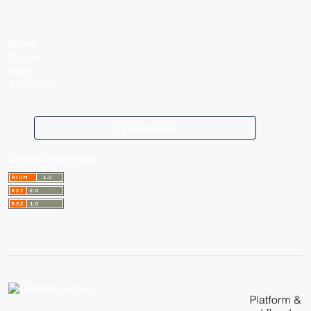
Мова
English
Polski
Українська
Подати статтю
Останні публікації