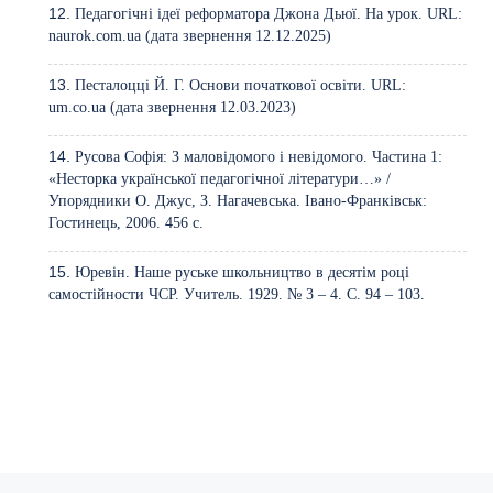
Педагогічні ідеї реформатора Джона Дьюї. На урок. URL:
naurok.com.ua (дата звернення 12.12.2025)
Песталоцці Й. Г. Основи початкової освіти. URL:
um.co.ua (дата звернення 12.03.2023)
Русова Софія: З маловідомого і невідомого. Частина 1:
«Несторка української педагогічної літератури…» /
Упорядники О. Джус, З. Нагачевська. Івано-Франківськ:
Гостинець, 2006. 456 с.
Юревін. Наше руське школьництво в десятім році
самостійности ЧСР. Учитель. 1929. № 3 – 4. С. 94 – 103.