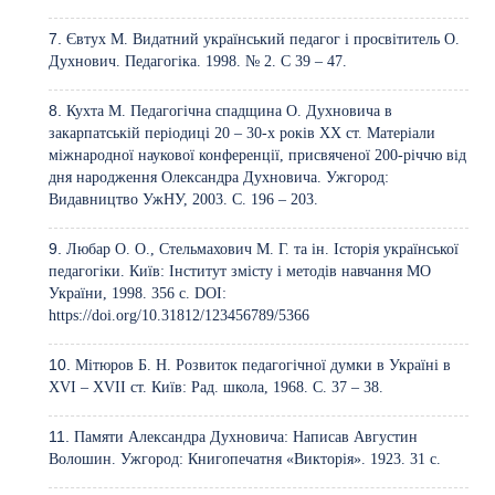
Євтух М. Видатний український педагог і просвітитель О.
Духнович. Педагогіка. 1998. № 2. С 39 – 47.
Кухта М. Педагогічна спадщина О. Духновича в
закарпатській періодиці 20 – 30-х років ХХ ст. Матеріали
міжнародної наукової конференції, присвяченої 200-річчю від
дня народження Олександра Духновича. Ужгород:
Видавництво УжНУ, 2003. С. 196 – 203.
Любар О. О., Стельмахович М. Г. та ін. Історія української
педагогіки. Київ: Інститут змісту і методів навчання МО
України, 1998. 356 с. DOI:
https://doi.org/10.31812/123456789/5366
Мітюров Б. Н. Розвиток педагогічної думки в Україні в
XVI – XVII ст. Київ: Рад. школа, 1968. С. 37 – 38.
Памяти Александра Духновича: Написав Августин
Волошин. Ужгород: Книгопечатня «Викторія». 1923. 31 с.