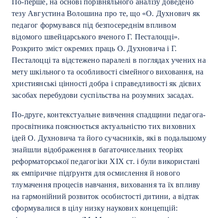
По-перше, на основі порівняльного аналізу доведено
тезу Августина Волошина про те, що «О. Духнович як
педагог формувався під безпосереднім впливом
відомого швейцарського вченого Г. Песталоцці».
Розкрито зміст окремих праць О. Духновича і Г.
Песталоцці та відстежено паралелі в поглядах учених на
мету шкільного та особливості сімейного виховання, на
християнські цінності добра і справедливості як дієвих
засобах перебудови суспільства на розумних засадах.
По-друге, контекстуальне вивчення спадщини педагога-
просвітника пояснюється актуальністю тих виховних
ідей О. Духновича та його сучасників, які в подальшому
знайшли відображення в багаточисельних теоріях
реформаторської педагогіки ХІХ ст. і були використані
як емпіричне підґрунтя для осмислення й нового
тлумачення процесів навчання, виховання та їх впливу
на гармонійний розвиток особистості дитини, а відтак
сформувалися в цілу низку наукових концепцій: