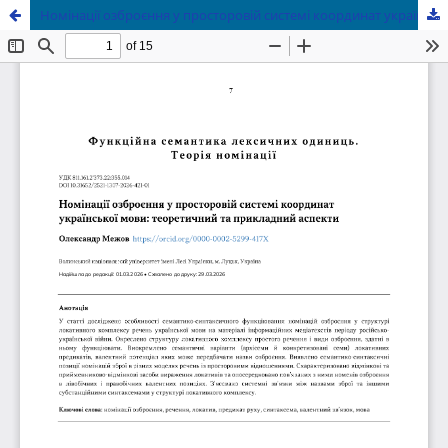
Номінації озброєння у просторовій системі координат української мови: теоретичний та прикладний аспекти