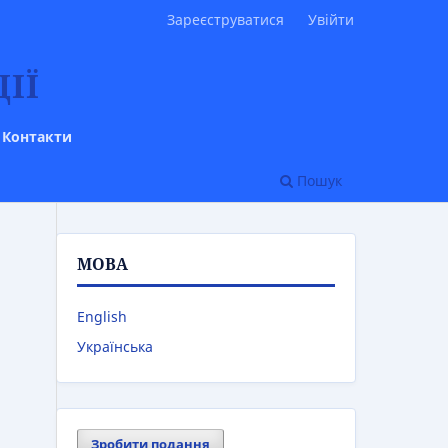
Зареєструватися
Увійти
ІЇ
Контакти
Пошук
МОВА
English
Українська
Зробити подання