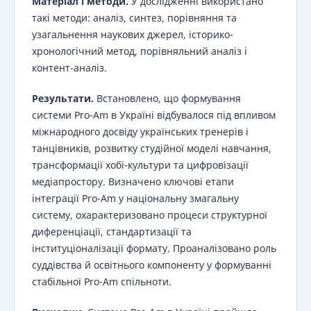
Матеріал і методи.
У дослідженні використано
такі методи: аналіз, синтез, порівняння та
узагальнення наукових джерел, історико-
хронологічний метод, порівняльний аналіз і
контент-аналіз.
Результати.
Встановлено, що формування
системи Pro-Am в Україні відбувалося під впливом
міжнародного досвіду українських тренерів і
танцівників, розвитку студійної моделі навчання,
трансформації хобі-культури та цифровізації
медіапростору. Визначено ключові етапи
інтеграції Pro-Am у національну змагальну
систему, охарактеризовано процеси структурної
диференціації, стандартизації та
інституціоналізації формату. Проаналізовано роль
суддівства й освітнього компоненту у формуванні
стабільної Pro-Am спільноти.