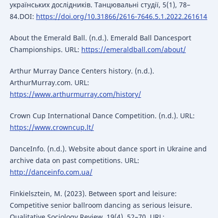
українських дослідників. Танцювальні студії, 5(1), 78–
84.DOI:
https://doi.org/10.31866/2616-7646.5.1.2022.261614
About the Emerald Ball. (n.d.). Emerald Ball Dancesport
Championships. URL:
https://emeraldball.com/about/
Arthur Murray Dance Centers history. (n.d.).
ArthurMurray.com. URL:
https://www.arthurmurray.com/history/
Crown Cup International Dance Competition. (n.d.). URL:
https://www.crowncup.lt/
DanceInfo. (n.d.). Website about dance sport in Ukraine and
archive data on past competitions. URL:
http://danceinfo.com.ua/
Finkielsztein, M. (2023). Between sport and leisure:
Competitive senior ballroom dancing as serious leisure.
Qualitative Sociology Review, 19(4), 52–70. URL: