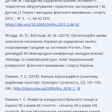
Дутчак М. Парадигма оздоровчої рухової активності:
теоретичне обгрунтування і практичне застосування / М.
Дутчак // Теорія і методика фізичного виховання і спорту.
2015. - Nº 2. - C. 44-52 DOI:
https://doi.org/10.32652/tmfvs.2015.2.44-52
Мічуда, Ю. П., &Огньов, Ю. М. (2019). Організаційні умови
залучення населення України до оздоровчих занять
спортивними танцями за системою Pro-Am. Тези
доповідей XII Міжнародної конференції молодих вчених
«Молодь та олімпійський рух». Київ: Національний
університет фізичного виховання і спорту України.
Павлюк, Т. С. (2018). Бальна хореографія в сучасному
медійному просторі. Культура і сучасність, (2), 101–105.
URL:
http://nbuv.gov.ua/UJRN/Kis_2018_2_18
Павлюк Т. С. Розвиток конкурсного бального танцю в
Україні 90-х років ХХ століття – початку 20-х років ХХІ
століття. Вісник Національної академії керівних кадрів