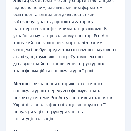
Анотація.
Система Pro-Am у спортивних танцях є
відносно новим, але динамічним форматом
освітньої та змагальної діяльності, який
забезпечує участь дорослих аматорів у
партнерстві з професійними танцівниками. В
українському танцювальному просторі Pro-Am
тривалий час залишався маргіналізованим
явищем і не був предметом системного наукового
аналізу, що зумовлює потребу комплексного
дослідження його становлення, структурних
трансформацій та соціокультурної ролі.
Метою
є визначення історико-аналітичних і
соціокультурних передумов формування та
розвитку системи Pro-Am у спортивних танцях в
Україні та аналіз факторів, що вплинули на її
популяризацію, структуризацію та
інституціоналізацію.