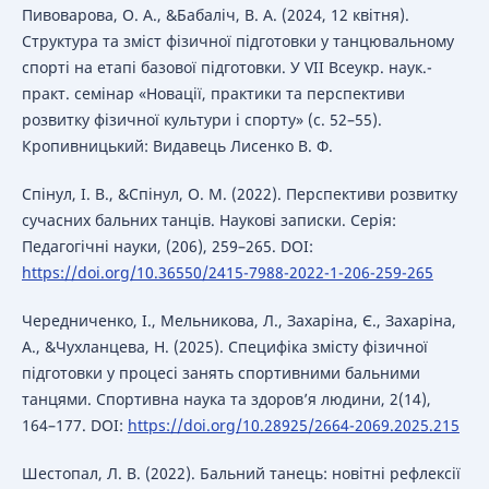
Пивоварова, О. А., &Бабаліч, В. А. (2024, 12 квітня).
Структура та зміст фізичної підготовки у танцювальному
спорті на етапі базової підготовки. У VII Всеукр. наук.-
практ. семінар «Новації, практики та перспективи
розвитку фізичної культури і спорту» (с. 52–55).
Кропивницький: Видавець Лисенко В. Ф.
Спінул, І. В., &Спінул, О. М. (2022). Перспективи розвитку
сучасних бальних танців. Наукові записки. Серія:
Педагогічні науки, (206), 259–265. DOI:
https://doi.org/10.36550/2415-7988-2022-1-206-259-265
Чередниченко, І., Мельникова, Л., Захаріна, Є., Захаріна,
А., &Чухланцева, Н. (2025). Специфіка змісту фізичної
підготовки у процесі занять спортивними бальними
танцями. Спортивна наука та здоров’я людини, 2(14),
164–177. DOI:
https://doi.org/10.28925/2664-2069.2025.215
Шестопал, Л. В. (2022). Бальний танець: новітні рефлексії