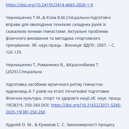
https://doi.org/10.24195/2414-4665-2020-1-9
Чернишенко Т.М.,& Кізім В.М.Спеціально-підготовчі
вправи для оволодіння технікою складних рухів зі
скакалкою юними гімнастами. Актуальні проблеми
фізичного виховання та методика спортивного
тренування. Зб. наук.праць - Вінниця: ВДПУ, 2007. – С.
126-129.
Чернишенко Т, Романенко В., &Краснобаєва Т.
(2025).Спеціальна
підготовка засобами музичного ритму гімнасток-
художниць 6-7 років на етапі початкової підготовки
Фізична культура, спорт та здоров’я нації,зб. наук. праць
19(38)19, 250-260.DOI:
https://doi.org/10.31652/2071-5285-
2025-19(38)-250-260
Худолій О. М., & Єрмаков С. С. Закономірності процесу