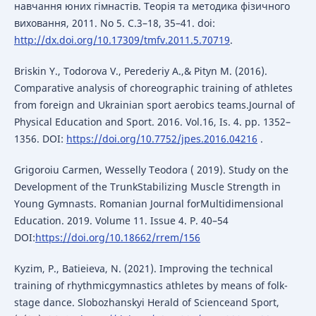
навчання юних гімнастів. Теорія та методика фізичного
виховання, 2011. No 5. С.3–18, 35–41. doi:
http://dx.doi.org/10.17309/tmfv.2011.5.70719
.
Briskin Y., Todorova V., Perederiy A.,& Pityn M. (2016).
Comparative analysis of choreographic training of athletes
from foreign and Ukrainian sport aerobics teams.Journal of
Physical Education and Sport. 2016. Vol.16, Is. 4. pp. 1352–
1356. DOI:
https://doi.org/10.7752/jpes.2016.04216
.
Grigoroiu Carmen, Wesselly Teodora ( 2019). Study on the
Development of the TrunkStabilizing Muscle Strength in
Young Gymnasts. Romanian Journal forMultidimensional
Education. 2019. Volume 11. Issue 4. P. 40–54
DOI:
https://doi.org/10.18662/rrem/156
Kyzim, P., Batieieva, N. (2021). Improving the technical
training of rhythmicgymnastics athletes by means of folk-
stage dance. Slobozhanskyi Herald of Scienceand Sport,