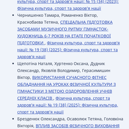
культура, спорт та здоров’я нації: № 15 (34) (2023):
Фізична культура, спорт та здоров’я нації
Чернишенко Тамара, Романенко Віктор,
Краснобаєва Тетяна,
СПЕЦІАЛЬНА ПІДГОТОВКА
ЗАСОБАМИ МУЗИЧНОГО РИТМУ ГІМНАСТОК-
ХУДОЖНИЦЬ 6-7 РОКІВ НА ЕТАПІ ПОЧАТКОВОЇ
ПІДГОТОВКИ
,
Фізична культура, спорт та здоров’я
нації: № 19 (38) (2025): Фізична культура, спорт та
здоров’я нації
Щепотіна Наталя, Хуртенко Оксана, Дудник
Олександр, Яковлів Володимир, Герасимишин
Віктор,
ВИКОРИСТАННЯ СУЧАСНОГО ФІТНЕС
ОБЛАДНАННЯ НА УРОКАХ ФІЗИЧНОЇ КУЛЬТУРИ З
ГІМНАСТИКИ З МЕТОЮ ОЗДОРОВЛЕННЯ УЧНІВ
СЕРЕДНІХ КЛАСІВ
,
Фізична культура, спорт та
здоров’я нації: № 19 (38) (2025): Фізична культура,
спорт та здоров’я нації
Брезденюк Олександра, Осаволюк Тетяна, Головкіна
Вікторія,
ВПЛИВ ЗАСОБІВ ФІЗИЧНОГО ВИХОВАННЯ