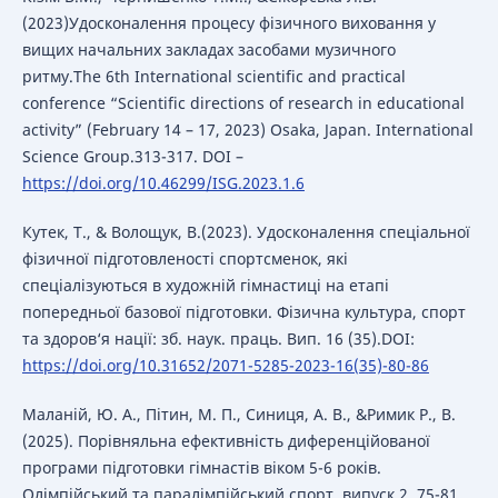
(2023)Удосконалення процесу фізичного виховання у
вищих начальних закладах засобами музичного
ритму.The 6th International scientific and practical
conference “Scientific directions of research in educational
activity” (February 14 – 17, 2023) Osaka, Japan. International
Science Group.313-317. DOI –
https://doi.org/10.46299/ISG.2023.1.6
Кутек, Т., & Волощук, В.(2023). Удосконалення спеціальної
фізичної підготовленості спортсменок, які
спеціалізуються в художній гімнастиці на етапі
попередньої базової підготовки. Фізична культура, спорт
та здоров‘я нації: зб. наук. праць. Вип. 16 (35).DOI:
https://doi.org/10.31652/2071-5285-2023-16(35)-80-86
Маланій, Ю. А., Пітин, М. П., Синиця, А. В., &Римик Р., В.
(2025). Порівняльна ефективність диференційованої
програми підготовки гімнастів віком 5-6 років.
Олімпійський та паралімпійський спорт, випуск 2, 75-81