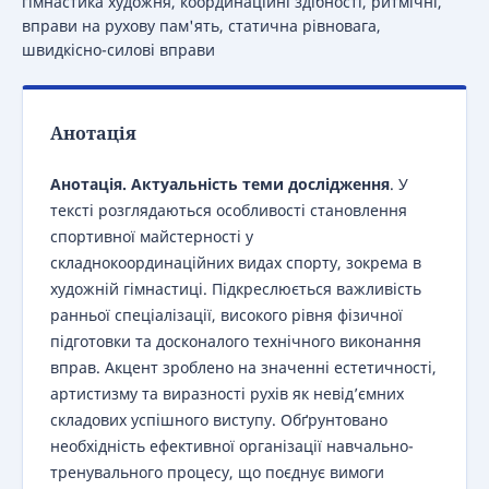
гімнастика художня, координаційні здібності, ритмічні,
вправи на рухову пам'ять, статична рівновага,
швидкісно-силові вправи
Анотація
Анотація. Актуальність теми дослідження
. У
тексті розглядаються особливості становлення
спортивної майстерності у
складнокоординаційних видах спорту, зокрема в
художній гімнастиці. Підкреслюється важливість
ранньої спеціалізації, високого рівня фізичної
підготовки та досконалого технічного виконання
вправ. Акцент зроблено на значенні естетичності,
артистизму та виразності рухів як невід’ємних
складових успішного виступу. Обґрунтовано
необхідність ефективної організації навчально-
тренувального процесу, що поєднує вимоги