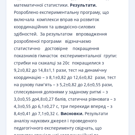
математичної статистики.
Результати.
Розроблено експериментальну програму, що
включала комплекси вправ на розвиток
координаційних та швидкісно-силових
здібностей. За результатом впровадження
розробленої програми відзначаємо
статистично достовірне покращення
показників гімнасток експериментальної групи:
стрибки на скакалці за 20с покращилися з
9,2±0,82 до 14,8±1,1 рази, тест на динамічну
координацію – з 8,1±0,82 до 12,6±0,82 рази, тест
на рухову пам'ять – з 5,2±0,82 до 2,6±0,55 рази,
сплескування долонями у заданому ритмі – з
3,0±0,55 до4,8±0,27 балів, статична рівновага – з
4,3±0,55 до 6,1±0,27 с, три перекиди вперед – з
8,4±0,41 до 7,1±0,32 с.
Висновки.
Результати
аналізу наукових джерел і проведеного
педагогічного експерименту свідчать, що