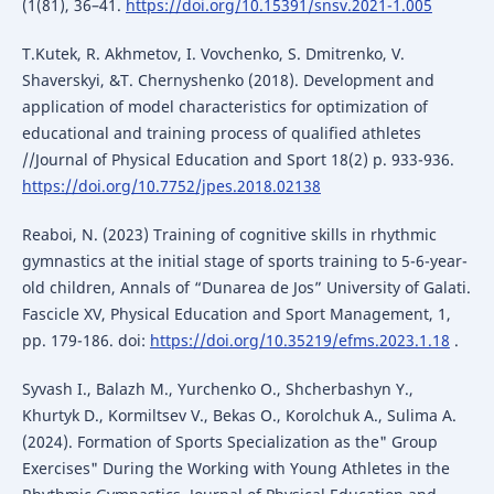
(1(81), 36–41.
https://doi.org/10.15391/snsv.2021-1.005
T.Kutek, R. Akhmetov, I. Vovchenko, S. Dmitrenko, V.
Shaverskyi, &T. Chernyshenko (2018). Development and
application of model characteristics for optimization of
educational and training process of qualified athletes
//Journal of Physical Education and Sport 18(2) р. 933-936.
https://doi.org/10.7752/jpes.2018.02138
Reaboi, N. (2023) Training of cognitive skills in rhythmic
gymnastics at the initial stage of sports training to 5-6-year-
old children, Annals of “Dunarea de Jos” University of Galati.
Fascicle XV, Physical Education and Sport Management, 1,
pp. 179-186. doi:
https://doi.org/10.35219/efms.2023.1.18
.
Syvash I., Balazh M., Yurchenko O., Shcherbashyn Y.,
Khurtyk D., Kormiltsev V., Bekas O., Korolchuk A., Sulima A.
(2024). Formation of Sports Specialization as the" Group
Exercises" During the Working with Young Athletes in the