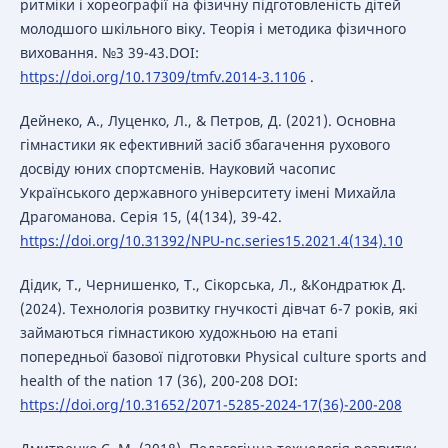
ритміки і хореографії на фізичну підготовленість дітей
молодшого шкільного віку. Теорія і методика фізичного
виховання. №3 39-43.DOI:
https://doi.org/10.17309/tmfv.2014-3.1106
.
Дейнеко, А., Луценко, Л., & Петров, Д. (2021). Основна
гімнастики як ефективний засіб збагачення рухового
досвіду юних спортсменів. Науковий часопис
Українського державного університету імені Михайла
Драгоманова. Серія 15, (4(134), 39-42.
https://doi.org/10.31392/NPU-nc.series15.2021.4(134).10
Дідик, Т., Чернишенко, Т., Сікорська, Л., &Кондратюк Д.
(2024). Технологія розвитку гнучкості дівчат 6-7 років, які
займаються гімнастикою художньою на етапі
попередньої базової підготовки Physical culture sports and
health of the nation 17 (36), 200-208 DOI:
https://doi.org/10.31652/2071-5285-2024-17(36)-200-208