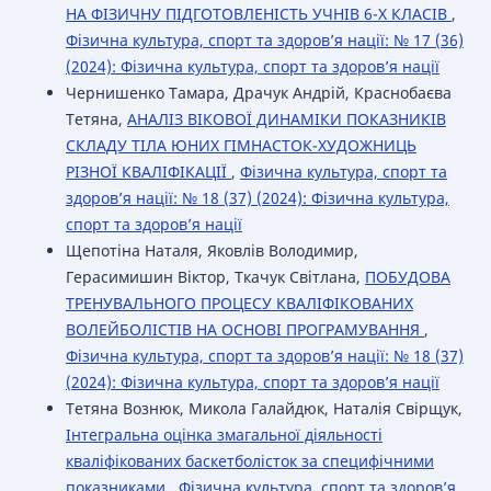
НА ФІЗИЧНУ ПІДГОТОВЛЕНІСТЬ УЧНІВ 6-Х КЛАСІВ
,
Фізична культура, спорт та здоров’я нації: № 17 (36)
(2024): Фізична культура, спорт та здоров’я нації
Чернишенко Тамара, Драчук Андрій, Краснобаєва
Тетяна,
АНАЛІЗ ВІКОВОЇ ДИНАМІКИ ПОКАЗНИКІВ
СКЛАДУ ТІЛА ЮНИХ ГІМНАСТОК-ХУДОЖНИЦЬ
РІЗНОЇ КВАЛІФІКАЦІЇ
,
Фізична культура, спорт та
здоров’я нації: № 18 (37) (2024): Фізична культура,
спорт та здоров’я нації
Щепотіна Наталя, Яковлів Володимир,
Герасимишин Віктор, Ткачук Світлана,
ПОБУДОВА
ТРЕНУВАЛЬНОГО ПРОЦЕСУ КВАЛІФІКОВАНИХ
ВОЛЕЙБОЛІСТІВ НА ОСНОВІ ПРОГРАМУВАННЯ
,
Фізична культура, спорт та здоров’я нації: № 18 (37)
(2024): Фізична культура, спорт та здоров’я нації
Тетяна Вознюк, Микола Галайдюк, Наталія Свірщук,
Інтегральна оцінка змагальної діяльності
кваліфікованих баскетболісток за специфічними
показниками
,
Фізична культура, спорт та здоров’я