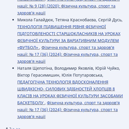
нації: № 9 (28) (2020): Фізична культура, спорт та
здоров’я нації
Микола Галайдюк, Тетяна Краснобаєва, Сергій Дусь,
ТЕХНОЛОГІЯ ПІДВИЩЕННЯ РІВНЯ ФІЗИЧНОЇ
ПІДГОТОВЛЕНОСТІ СТАРШОКЛАСНИКІВ НА УРОКАХ
ФІЗИЧНОЇ КУЛЬТУРИ ЗА ВАРІАТИВНИМ МОДУЛЕМ
«ФУТБОЛ»
,
Фізична культура, спорт та здоров’я
нації: № 17 (36) (2024): Фізична культура, спорт та
здоров’я нації
Наталя Щепотіна, Володимир Яковлів, Юрій Чуйко,
Віктор Герасимишин, Юлія Потутаровська,
ПЕДАГОГІЧНА ТЕХНОЛОГІЯ ВДОСКОНАЛЕННЯ
ШВИДКІСНО- СИЛОВИХ ЗДІБНОСТЕЙ ХЛОПЦІВ 8
КЛАСІВ НА УРОКАХ ФІЗИЧНОЇ КУЛЬТУРИ ЗАСОБАМИ
БАСКЕТБОЛУ
,
Фізична культура, спорт та здоров’я
нації: № 17 (36) (2024): Фізична культура, спорт та
здоров’я нації
1
2
>
>>