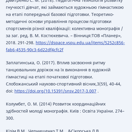
Дмитренко С. М. (2018). Педагогічна технологія розвитку
гнучкості дівчат, які займаються художньою гімнастикою
на етапі попередньої базової підготовки. Теоретико-
методичні основи управління процесом підготовки
спортсменів різної кваліфікації: колективна монографія /
за заг. ред. В. М. Костюкевича. – Вінниця:ТОВ «Планер»,
2018. 291-298.
https://dspace.vspu.edu.ua/items/5252c856-
fab6-4535-90c3-6d22df4cfc2f
Заплатинська, О. (2017). Вплив засвоєння ритму
танцювальних доріжок на їх виконання в художній
гімнастиці на етапі початкової підготовки.
Слобожанський науково-спортивний вісник,3(59), 40-44,
doi:
https://doi.org/10.15391/snsv.2017-3.007
.
Колумбет, О. М. (2014) Розвиток координаційних
здібностей молоді монографія. Київ : Освіта України. 274–
300.
Кізім В.М., Чернишенко Т.М.., &Сікорська Л.В.