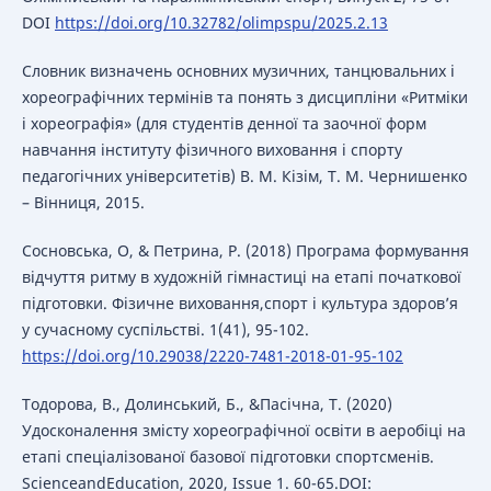
DOI
https://doi.org/10.32782/olimpspu/2025.2.13
Словник визначень основних музичних, танцювальних і
хореографічних термінів та понять з дисципліни «Ритміки
і хореографія» (для студентів денної та заочної форм
навчання інституту фізичного виховання і спорту
педагогічних університетів) В. М. Кізім, Т. М. Чернишенко
– Вінниця, 2015.
Сосновська, О, & Петрина, Р. (2018) Програма формування
відчуття ритму в художній гімнастиці на етапі початкової
підготовки. Фізичне виховання,спорт і культура здоров’я
у сучасному суспільстві. 1(41), 95-102.
https://doi.org/10.29038/2220-7481-2018-01-95-102
Тодорова, В., Долинський, Б., &Пасічна, Т. (2020)
Удосконалення змісту хореографічної освіти в аеробіці на
етапі спеціалізованої базової підготовки спортсменів.
ScienceandEducation, 2020, Issue 1. 60-65.DOI: