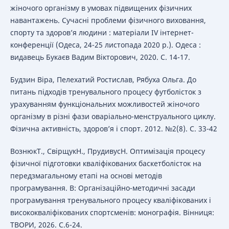
жіночого організму в умовах підвищених фізичних
навантажень. Сучасні проблеми фізичного виховання,
спорту та здоров’я людини : матеріали ІV інтернет-
конференції (Одеса, 24-25 листопада 2020 р.). Одеса :
видавець Букаєв Вадим Вікторович, 2020. С. 14-17.
Будзин Віра, Пелехатий Ростислав, Рябуха Ольга. До
питань підходів тренувального процесу футболісток з
урахуванням функціональних можливостей жіночого
організму в різні фази оваріально-менструального циклу.
Фізична активність, здоров’я і спорт. 2012. №2(8). С. 33-42
ВознюкТ., СвірщукН., ПрудивусН. Оптимізація процесу
фізичної підготовки кваліфікованих баскетболісток на
передзмагальному етапі на основі методів
програмування. В: Організаційно-методичні засади
програмування тренувального процесу кваліфікованих і
висококваліфікованих спортсменів: монографія. Вінниця:
ТВОРИ, 2026. С.6-24.