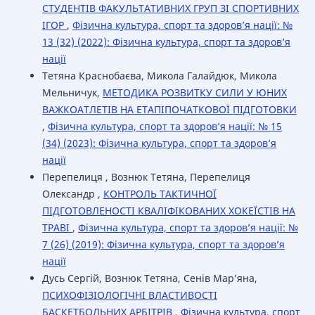
СТУДЕНТІВ ФАКУЛЬТАТИВНИХ ГРУП ЗІ СПОРТИВНИХ
ІГОР
,
Фізична культура, спорт та здоров’я нації: №
13 (32) (2022): Фізична культура, спорт та здоров’я
нації
Тетяна Краснобаєва, Микола Галайдюк, Микола
Мельничук,
МЕТОДИКА РОЗВИТКУ СИЛИ У ЮНИХ
ВАЖКОАТЛЕТІВ НА ЕТАПІПОЧАТКОВОЇ ПІДГОТОВКИ
,
Фізична культура, спорт та здоров’я нації: № 15
(34) (2023): Фізична культура, спорт та здоров’я
нації
Перепелиця , Вознюк Тетяна, Перепелиця
Олександр ,
КОНТРОЛЬ ТАКТИЧНОЇ
ПІДГОТОВЛЕНОСТІ КВАЛІФІКОВАНИХ ХОКЕЇСТІВ НА
ТРАВІ
,
Фізична культура, спорт та здоров’я нації: №
7 (26) (2019): Фізична культура, спорт та здоров’я
нації
Дусь Сергій, Вознюк Тетяна, Сенів Мар’яна,
ПСИХОФІЗІОЛОГІЧНІ ВЛАСТИВОСТІ
БАСКЕТБОЛЬНИХ АРБІТРІВ
,
Фізична культура, спорт