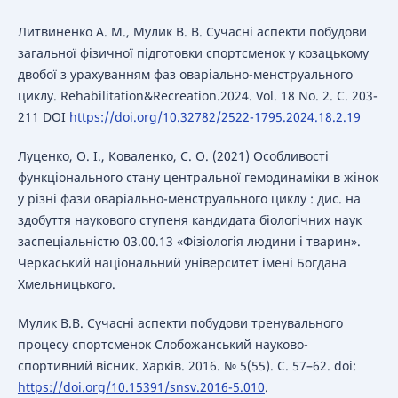
Литвиненко А. М., Мулик В. В. Сучасні аспекти побудови
загальної фізичної підготовки спортсменок у козацькому
двобої з урахуванням фаз оваріально-менструального
циклу. Rehabilitation&Recreation.2024. Vol. 18 No. 2. С. 203-
211 DOI
https://doi.org/10.32782/2522-1795.2024.18.2.19
Луценко, О. І., Коваленко, С. О. (2021) Особливості
функціонального стану центральної гемодинаміки в жінок
у різні фази оваріально-менструального циклу : дис. на
здобуття наукового ступеня кандидата біологічних наук
заспеціальністю 03.00.13 «Фізіологія людини і тварин».
Черкаський національний університет імені Богдана
Хмельницького.
Мулик В.В. Сучасні аспекти побудови тренувального
процесу спортсменок Слобожанський науково-
спортивний вiсник. Харків. 2016. № 5(55). С. 57–62. doi:
https://doi.org/10.15391/snsv.2016-5.010
.