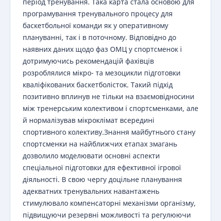
період тренування. Така карта стала основою для
програмування тренувального процесу для
баскетбольної команди як у оперативному
плануванні, так і в поточному. Відповідно до
наявних даних щодо фаз ОМЦ у спортсменок і
дотримуючись рекомендацій фахівців
розроблялися мікро- та мезоцикли підготовки
кваліфікованих баскетболісток. Такий підхід
позитивно вплинув не тільки на взаємовідносини
між тренерським колективом і спортсменками, але
й нормалізував мікроклімат всередині
спортивного колективу.Знання майбутнього стану
спортсменки на найближчих етапах змагань
дозволило моделювати основні аспекти
спеціальної підготовки для ефективної ігрової
діяльності. В свою чергу доцільне планування
адекватних тренувальних навантажень
стимулювало компенсаторні механізми організму,
підвищуючи резервні можливості та регулюючи