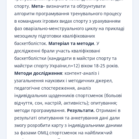
спорту.
Мета
– визначити та обґрунтувати
алгоритм програмування тренувального процесу
в командних ігрових видах спорту з урахуванням
фаз оваріально-менструального циклу на прикладі
мезоциклу підготовки кваліфікованих
баскетболісток.
Матеріал та методи
. У
дослідженні брали участь кваліфіковані
баскетболістки (кандидати в майстри спорту та
майстри спорту України,n=12) віком 18-25 років.
Методи дослідження
: контент-аналіз і
узагальнення наукових і методичних джерел,
педагогічне спостереження, аналіз
індивідуальних щоденників спортсменок (больові
відчуття, сон, настрій, активність); опитування;
методи програмування.
Результати.
Отримані в
результаті опитування та анкетування дані дали
змогу розробити карту з індивідуальними даними
за фазами ОМЦ спортсменок на найближчий