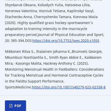
Shynkaruk Oksana, Koliadych Yulia, Hatsoieva Liliia,
Voronova Valentina, Vozniuk Tetiana, Kaplinskyi Vasyl,
Diachenko Anna, Chernyshenko Tamara, Konnova Maiia
(2020). Highly qualified grass hockey sportswomen's
adaptation to training intensity in the macrocycle
preparatory period.Journal of Physical Education and Sport;
20: 385-394.DOI:
https://doi.org/10.7752/jpes.2020.s1055
Mikkonen Ritva S., Ihalainen Johanna K.,Bruinvels Georgie,
Mkumbuzi Nonhlanhla S., Smith Ryan Abbie E., Kaikkonen
Mira,· Kasongo Malita, Hackney Anthony C. (2025).
Monitoring Menstrual Health in Footballers: Considerations
for Tracking Menstrual and Hormonal Contraceptive Cycles
in the Fieldto Support Performance.
SportsMedicine.
https://doi.org/10.1007/s40279-025-02338-8
PDF