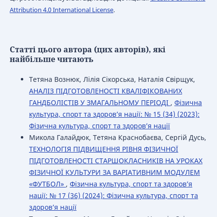
Attribution 4.0 International License
.
Статті цього автора (цих авторів), які
найбільше читають
Тетяна Вознюк, Лілія Сікорська, Наталія Свірщук,
АНАЛІЗ ПІДГОТОВЛЕНОСТІ КВАЛІФІКОВАНИХ
ГАНДБОЛІСТІВ У ЗМАГАЛЬНОМУ ПЕРІОДІ
,
Фізична
культура, спорт та здоров’я нації: № 15 (34) (2023):
Фізична культура, спорт та здоров’я нації
Микола Галайдюк, Тетяна Краснобаєва, Сергій Дусь,
ТЕХНОЛОГІЯ ПІДВИЩЕННЯ РІВНЯ ФІЗИЧНОЇ
ПІДГОТОВЛЕНОСТІ СТАРШОКЛАСНИКІВ НА УРОКАХ
ФІЗИЧНОЇ КУЛЬТУРИ ЗА ВАРІАТИВНИМ МОДУЛЕМ
«ФУТБОЛ»
,
Фізична культура, спорт та здоров’я
нації: № 17 (36) (2024): Фізична культура, спорт та
здоров’я нації