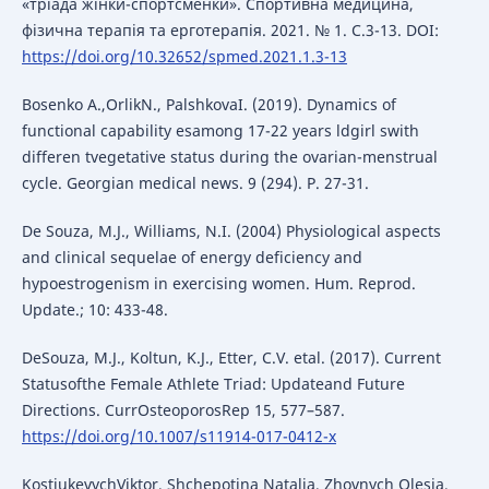
«тріада жінки-спортсменки». Спортивна медицина,
фізична терапія та ерготерапія. 2021. № 1. С.3-13. DOI:
https://doi.org/10.32652/spmed.2021.1.3-13
Bosenko A.,OrlikN., PalshkovaI. (2019). Dynamics of
functional capability esamong 17-22 years ldgirl swith
differen tvegetative status during the ovarian-menstrual
cycle. Georgian medical news. 9 (294). P. 27-31.
De Souza, M.J., Williams, N.I. (2004) Physiological aspects
and clinical sequelae of energy deficiency and
hypoestrogenism in exercising women. Hum. Reprod.
Update.; 10: 433-48.
DeSouza, M.J., Koltun, K.J., Etter, C.V. etal. (2017). Current
Statusofthe Female Athlete Triad: Updateand Future
Directions. CurrOsteoporosRep 15, 577–587.
https://doi.org/10.1007/s11914-017-0412-x
KostiukevychViktor, Shchepotina Natalia, Zhovnych Olesia,