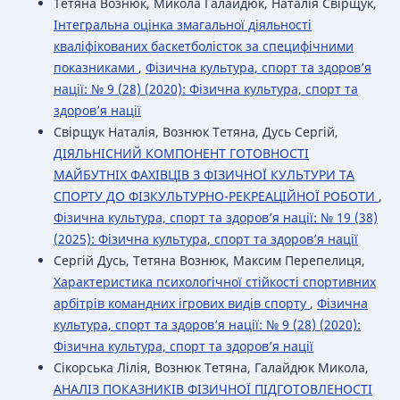
Тетяна Вознюк, Микола Галайдюк, Наталія Свірщук,
Інтегральна оцінка змагальної діяльності
кваліфікованих баскетболісток за специфічними
показниками
,
Фізична культура, спорт та здоров’я
нації: № 9 (28) (2020): Фізична культура, спорт та
здоров’я нації
Свірщук Наталія, Вознюк Тетяна, Дусь Сергій,
ДІЯЛЬНІСНИЙ КОМПОНЕНТ ГОТОВНОСТІ
МАЙБУТНІХ ФАХІВЦІВ З ФІЗИЧНОЇ КУЛЬТУРИ ТА
СПОРТУ ДО ФІЗКУЛЬТУРНО-РЕКРЕАЦІЙНОЇ РОБОТИ
,
Фізична культура, спорт та здоров’я нації: № 19 (38)
(2025): Фізична культура, спорт та здоров’я нації
Сергій Дусь, Тетяна Вознюк, Максим Перепелиця,
Характеристика психологічної стійкості спортивних
арбітрів командних ігрових видів спорту
,
Фізична
культура, спорт та здоров’я нації: № 9 (28) (2020):
Фізична культура, спорт та здоров’я нації
Сікорська Лілія, Вознюк Тетяна, Галайдюк Микола,
АНАЛІЗ ПОКАЗНИКІВ ФІЗИЧНОЇ ПІДГОТОВЛЕНОСТІ