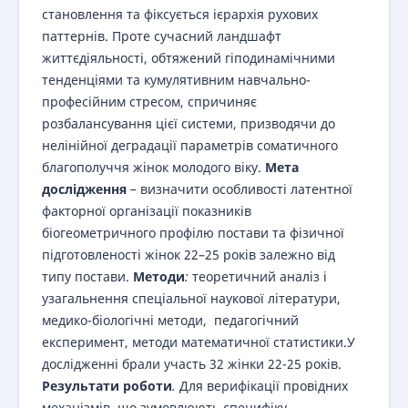
становлення та фіксується ієрархія рухових
паттернів. Проте сучасний ландшафт
життєдіяльності, обтяжений гіподинамічними
тенденціями та кумулятивним навчально-
професійним стресом, спричиняє
розбалансування цієї системи, призводячи до
нелінійної деградації параметрів соматичного
благополуччя жінок молодого віку.
Мета
дослідження
–
визначити особливості латентної
факторної організації показників
біогеометричного профілю постави та фізичної
підготовленості жінок 22–25 років залежно від
типу постави.
Методи
:
теоретичний аналіз і
узагальнення спеціальної наукової літератури,
медико-біологічні методи, педагогічний
експеримент, методи математичної статистики.У
дослідженні брали участь 32 жінки 22-25 років.
Результати роботи
.
Для верифікації провідних
механізмів, що зумовлюють специфіку