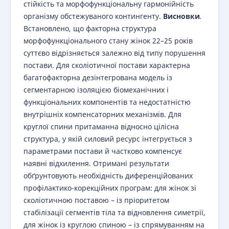
стійкість та морфофункціональну гармонійність
організму обстежуваного контингенту.
Висновки
.
Встановлено, що факторна структура
морфофункціонального стану жінок 22–25 років
суттєво відрізняється залежно від типу порушення
постави. Для сколіотичної постави характерна
багатофакторна дезінтегрована модель із
сегментарною ізоляцією біомеханічних і
функціональних компонентів та недостатністю
внутрішніх компенсаторних механізмів. Для
круглої спини притаманна відносно цілісна
структура, у якій силовий ресурс інтегрується з
параметрами постави й частково компенсує
наявні відхилення. Отримані результати
обґрунтовують необхідність диференційованих
профілактико-корекційних програм: для жінок зі
сколіотичною поставою – із пріоритетом
стабілізації сегментів тіла та відновлення симетрії,
для жінок із круглою спиною – із спрямуванням на