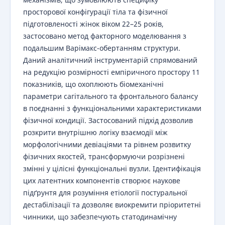
просторової конфігурації тіла та фізичної
підготовленості жінок віком 22–25 років,
застосовано метод факторного моделювання з
подальшим Варімакс-обертанням структури.
Даний аналітичний інструментарій спрямований
на редукцію розмірності емпіричного простору 11
показників, що охоплюють біомеханічні
параметри сагітального та фронтального балансу
в поєднанні з функціональними характеристиками
фізичної кондиції. Застосований підхід дозволив
розкрити внутрішню логіку взаємодії між
морфологічними девіаціями та рівнем розвитку
фізичних якостей, трансформуючи розрізнені
змінні у цілісні функціональні вузли. Ідентифікація
цих латентних компонентів створює наукове
підґрунтя для розуміння етіології постуральної
дестабілізації та дозволяє виокремити пріоритетні
чинники, що забезпечують статодинамічну