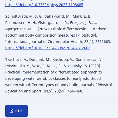
https://doi.org/10.3389/fphys.2023.1198485
SolholtBrath, M. S. G., Sahakyand, M., Mark, E. B.,
Rasmussen, H. H., Østergaard, L. R., Frøkjær, J. B., …
&Jørgensen, M. E. (2024). Ethnic differencesin CT derived
abdominal body composition measures [Pilotstudy].
International Journal of Circumpolar Health, 83(1), 2312663.
https://doi.org/10.1080/22423982.2024.2312663
Tkachova, A., Dutchak, M., Kashuba, V., Goncharova, N.,
Lytvynenko, Y., Vako, I., Kolos, S., &Lopatskyi, S. (2020).
Practical implementation of differentiated approach to
developing water aerobics classes for early adulthood
women with different types of body build.Journal of Physical
Education and Sport (JPES), 20(S1), 456–460.
PDF