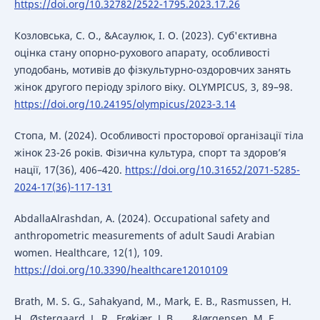
https://doi.org/10.32782/2522-1795.2023.17.26
Козловська, С. О., &Асаулюк, І. О. (2023). Суб'єктивна
оцінка стану опорно-рухового апарату, особливості
уподобань, мотивів до фізкультурно-оздоровчих занять
жінок другого періоду зрілого віку. OLYMPICUS, 3, 89–98.
https://doi.org/10.24195/olympicus/2023-3.14
Стопа, М. (2024). Особливості просторової організації тіла
жінок 23-26 років. Фізична культура, спорт та здоров’я
нації, 17(36), 406–420.
https://doi.org/10.31652/2071-5285-
2024-17(36)-117-131
AbdallaAlrashdan, A. (2024). Occupational safety and
anthropometric measurements of adult Saudi Arabian
women. Healthcare, 12(1), 109.
https://doi.org/10.3390/healthcare12010109
Brath, M. S. G., Sahakyand, M., Mark, E. B., Rasmussen, H.
H., Østergaard, L. R., Frøkjær, J. B., … &Jørgensen, M. E.