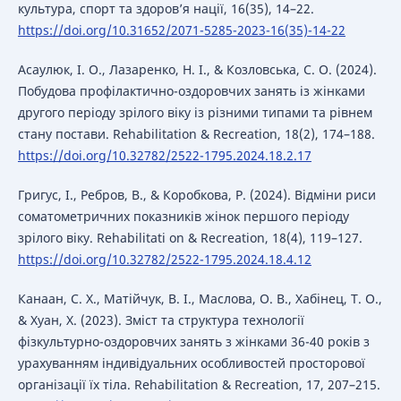
культура, спорт та здоров’я нації, 16(35), 14–22.
https://doi.org/10.31652/2071-5285-2023-16(35)-14-22
Асаулюк, І. О., Лазаренко, Н. І., & Козловська, С. О. (2024).
Побудова профілактично-оздоровчих занять із жінками
другого періоду зрілого віку із різними типами та рівнем
стану постави. Rehabilitation & Recreation, 18(2), 174–188.
https://doi.org/10.32782/2522-1795.2024.18.2.17
Григус, І., Ребров, В., & Коробкова, Р. (2024). Відміни риси
соматометричних показників жінок першого періоду
зрілого віку. Rehabilitati on & Recreation, 18(4), 119–127.
https://doi.org/10.32782/2522-1795.2024.18.4.12
Канаан, С. Х., Матійчук, В. І., Маслова, О. В., Хабінец, Т. О.,
& Хуан, Х. (2023). Зміст та структура технології
фізкультурно-оздоровчих занять з жінками 36-40 років з
урахуванням індивідуальних особливостей просторової
організації їх тіла. Rehabilitation & Recreation, 17, 207–215.