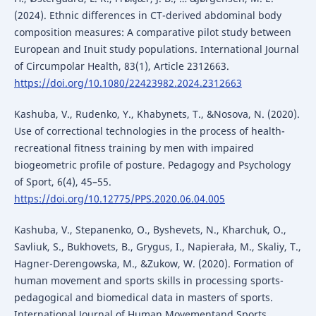
(2024). Ethnic differences in CT-derived abdominal body
composition measures: A comparative pilot study between
European and Inuit study populations. International Journal
of Circumpolar Health, 83(1), Article 2312663.
https://doi.org/10.1080/22423982.2024.2312663
Kashuba, V., Rudenko, Y., Khabynets, T., &Nosova, N. (2020).
Use of correctional technologies in the process of health-
recreational fitness training by men with impaired
biogeometric profile of posture. Pedagogy and Psychology
of Sport, 6(4), 45–55.
https://doi.org/10.12775/PPS.2020.06.04.005
Kashuba, V., Stepanenko, O., Byshevets, N., Kharchuk, O.,
Savliuk, S., Bukhovets, B., Grygus, I., Napierała, M., Skaliy, T.,
Hagner-Derengowska, M., &Zukow, W. (2020). Formation of
human movement and sports skills in processing sports-
pedagogical and biomedical data in masters of sports.
International Journal of Human Movementand Sports