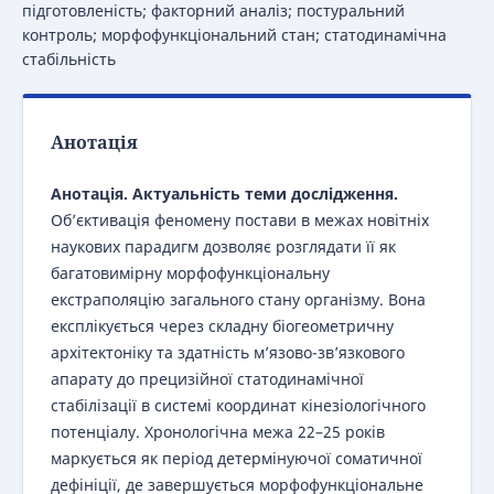
підготовленість; факторний аналіз; постуральний
контроль; морфофункціональний стан; статодинамічна
стабільність
Анотація
Анотація.
Актуальність теми дослідження.
Об’єктивація феномену постави в межах новітніх
наукових парадигм дозволяє розглядати її як
багатовимірну морфофункціональну
екстраполяцію загального стану організму. Вона
експлікується через складну біогеометричну
архітектоніку та здатність м’язово-зв’язкового
апарату до прецизійної статодинамічної
стабілізації в системі координат кінезіологічного
потенціалу. Хронологічна межа 22–25 років
маркується як період детермінуючої соматичної
дефініції, де завершується морфофункціональне