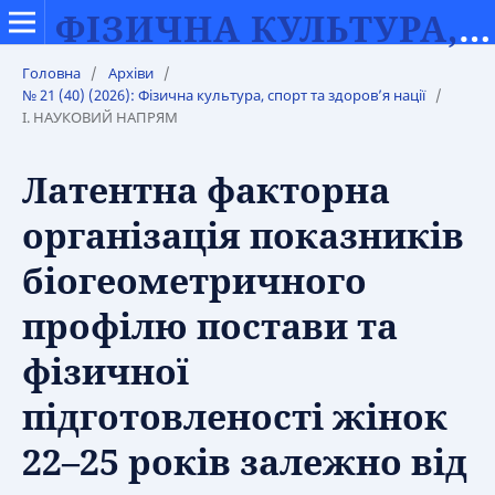
ФІЗИЧНА КУЛЬТУРА, СПОРТ ТА ЗДОРОВ’Я НАЦІЇ
Головна
/
Архіви
/
№ 21 (40) (2026): Фізична культура, спорт та здоров’я нації
/
І. НАУКОВИЙ НАПРЯМ
Латентна факторна
організація показників
біогеометричного
профілю постави та
фізичної
підготовленості жінок
22–25 років залежно від