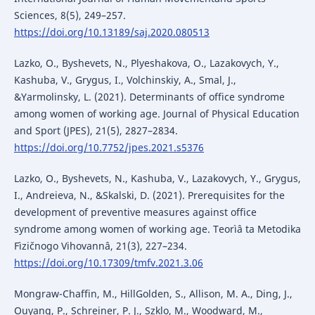
Sciences, 8(5), 249–257.
https://doi.org/10.13189/saj.2020.080513
Lazko, O., Byshevets, N., Plyeshakova, O., Lazakovych, Y.,
Kashuba, V., Grygus, I., Volchinskiy, A., Smal, J.,
&Yarmolinsky, L. (2021). Determinants of office syndrome
among women of working age. Journal of Physical Education
and Sport (JPES), 21(5), 2827–2834.
https://doi.org/10.7752/jpes.2021.s5376
Lazko, O., Byshevets, N., Kashuba, V., Lazakovych, Y., Grygus,
I., Andreieva, N., &Skalski, D. (2021). Prerequisites for the
development of preventive measures against office
syndrome among women of working age. Teorìâ ta Metodika
Fìzičnogo Vihovannâ, 21(3), 227–234.
https://doi.org/10.17309/tmfv.2021.3.06
Mongraw-Chaffin, M., HillGolden, S., Allison, M. A., Ding, J.,
Ouyang, P., Schreiner, P. J., Szklo, M., Woodward, M.,