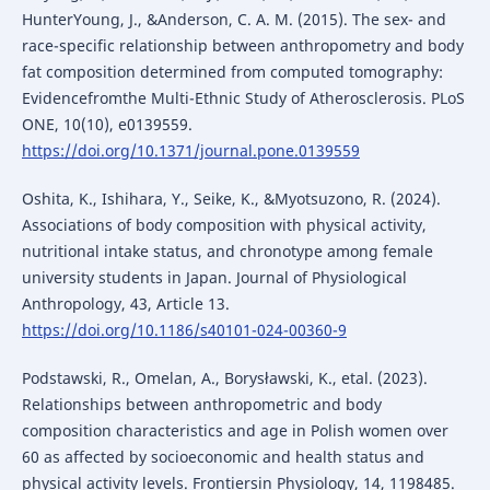
HunterYoung, J., &Anderson, C. A. M. (2015). The sex- and
race-specific relationship between anthropometry and body
fat composition determined from computed tomography:
Evidencefromthe Multi-Ethnic Study of Atherosclerosis. PLoS
ONE, 10(10), e0139559.
https://doi.org/10.1371/journal.pone.0139559
Oshita, K., Ishihara, Y., Seike, K., &Myotsuzono, R. (2024).
Associations of body composition with physical activity,
nutritional intake status, and chronotype among female
university students in Japan. Journal of Physiological
Anthropology, 43, Article 13.
https://doi.org/10.1186/s40101-024-00360-9
Podstawski, R., Omelan, A., Borysławski, K., etal. (2023).
Relationships between anthropometric and body
composition characteristics and age in Polish women over
60 as affected by socioeconomic and health status and
physical activity levels. Frontiersin Physiology, 14, 1198485.