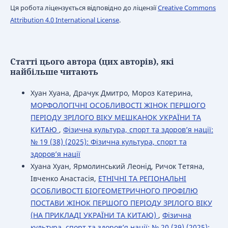
Ця робота ліцензується відповідно до ліцензії
Creative Commons
Attribution 4.0 International License
.
Статті цього автора (цих авторів), які
найбільше читають
Хуан Хуана, Драчук Дмитро, Мороз Катерина,
МОРФОЛОГІЧНІ ОСОБЛИВОСТІ ЖІНОК ПЕРШОГО
ПЕРІОДУ ЗРІЛОГО ВІКУ МЕШКАНОК УКРАЇНИ ТА
КИТАЮ
,
Фізична культура, спорт та здоров’я нації:
№ 19 (38) (2025): Фізична культура, спорт та
здоров’я нації
Хуана Хуан, Ярмолинський Леонід, Ричок Тетяна,
Івченко Анастасія,
ЕТНІЧНІ ТА РЕГІОНАЛЬНІ
ОСОБЛИВОСТІ БІОГЕОМЕТРИЧНОГО ПРОФІЛЮ
ПОСТАВИ ЖІНОК ПЕРШОГО ПЕРІОДУ ЗРІЛОГО ВІКУ
(НА ПРИКЛАДІ УКРАЇНИ ТА КИТАЮ)
,
Фізична
культура, спорт та здоров’я нації: № 20 (39) (2025):