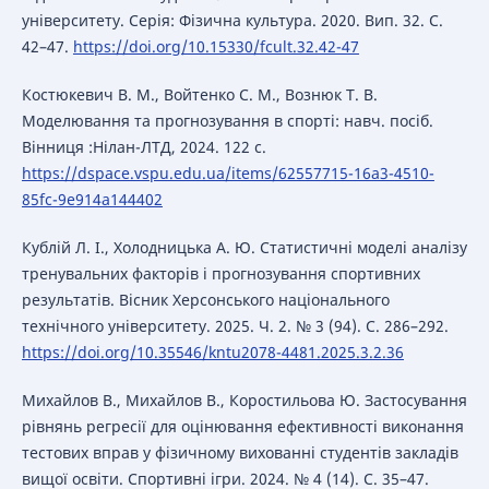
університету. Серія: Фізична культура. 2020. Вип. 32. С.
42–47.
https://doi.org/10.15330/fcult.32.42-47
Костюкевич В. М., Войтенко С. М., Вознюк Т. В.
Моделювання та прогнозування в спорті: навч. посіб.
Вінниця :Нілан-ЛТД, 2024. 122 с.
https://dspace.vspu.edu.ua/items/62557715-16a3-4510-
85fc-9e914a144402
Кублій Л. І., Холодницька А. Ю. Статистичні моделі аналізу
тренувальних факторів і прогнозування спортивних
результатів. Вісник Херсонського національного
технічного університету. 2025. Ч. 2. № 3 (94). С. 286–292.
https://doi.org/10.35546/kntu2078-4481.2025.3.2.36
Михайлов В., Михайлов В., Коростильова Ю. Застосування
рівнянь регресії для оцінювання ефективності виконання
тестових вправ у фізичному вихованні студентів закладів
вищої освіти. Спортивні ігри. 2024. № 4 (14). С. 35–47.