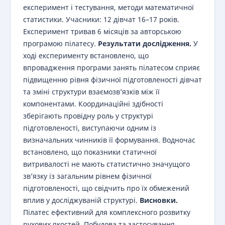
експеримент і тестування, методи математичної
статистики. Учасники: 12 дівчат 16–17 років.
Експеримент тривав 6 місяців за авторською
програмою пілатесу.
Результати дослідження.
У
ході експерименту встановлено, що
впровадження програми занять пілатесом сприяє
підвищенню рівня фізичної підготовленості дівчат
та зміні структури взаємозв’язків між її
компонентами. Координаційні здібності
зберігають провідну роль у структурі
підготовленості, виступаючи одним із
визначальних чинників її формування. Водночас
встановлено, що показники статичної
витривалості не мають статистично значущого
зв’язку із загальним рівнем фізичної
підготовленості, що свідчить про їх обмежений
вплив у досліджуваній структурі.
Висновки.
Пілатес ефективний для комплексного розвитку
рухових якостей. Побудова та застосування