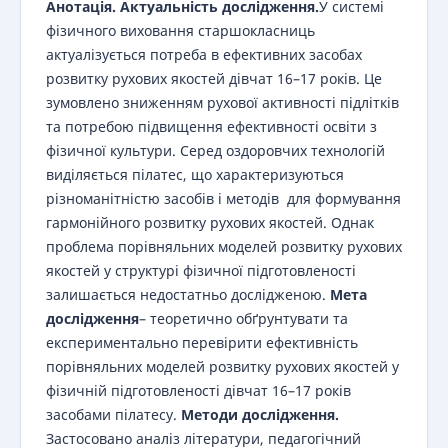
Анотація. Актуальність дослідження.
У системі
фізичного виховання старшокласниць
актуалізується потреба в ефективних засобах
розвитку рухових якостей дівчат 16–17 років. Це
зумовлено зниженням рухової активності підлітків
та потребою підвищення ефективності освіти з
фізичної культури. Серед оздоровчих технологій
виділяється пілатес, що характеризуються
різноманітністю засобів і методів для формування
гармонійного розвитку рухових якостей. Однак
проблема порівняльних моделей розвитку рухових
якостей у структурі фізичної підготовленості
залишається недостатньо дослідженою.
Мета
дослідження
– теоретично обґрунтувати та
експериментально перевірити ефективність
порівняльних моделей розвитку рухових якостей у
фізичній підготовленості дівчат 16–17 років
засобами пілатесу.
Методи дослідження.
Застосовано аналіз літератури, педагогічний