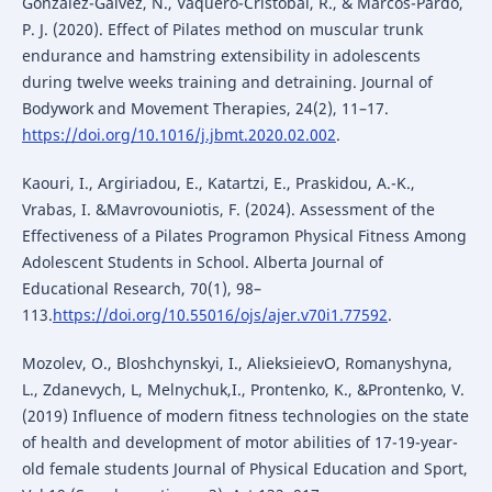
González-Gálvez, N., Vaquero-Cristóbal, R., & Marcos-Pardo,
P. J. (2020). Effect of Pilates method on muscular trunk
endurance and hamstring extensibility in adolescents
during twelve weeks training and detraining. Journal of
Bodywork and Movement Therapies, 24(2), 11–17.
https://doi.org/10.1016/j.jbmt.2020.02.002
.
Kaouri, I., Argiriadou, E., Katartzi, E., Praskidou, A.-K.,
Vrabas, I. &Mavrovouniotis, F. (2024). Assessment of the
Effectiveness of a Pilates Programon Physical Fitness Among
Adolescent Students in School. Alberta Journal of
Educational Research, 70(1), 98–
113.
https://doi.org/10.55016/ojs/ajer.v70i1.77592
.
Mozolev, О., Bloshchynskyi, І., AlieksieievO, Romanyshyna,
L., Zdanevych, L, Melnychuk,I., Prontenko, K., &Prontenko, V.
(2019) Influence of modern fitness technologies on the state
of health and development of motor abilities of 17-19-year-
old female students Journal of Physical Education and Sport,