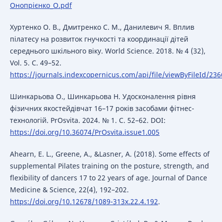
Онопрієнко_О.pdf
Хуртенко О. В., Дмитренко С. М., Данилевич Я. Вплив
пілатесу на розвиток гнучкості та координації дітей
середнього шкільного віку. World Science. 2018. № 4 (32),
Vol. 5. С. 49–52.
https://journals.indexcopernicus.com/api/file/viewByFileId/23
Шинкарьова О., Шинкарьова Н. Удосконалення рівня
фізичних якостейдівчат 16–17 років засобами фітнес-
технологій. PrOsvita. 2024. № 1. С. 52–62. DOI:
https://doi.org/10.36074/PrOsvita.issue1.005
Ahearn, E. L., Greene, A., &Lasner, A. (2018). Some effects of
supplemental Pilates training on the posture, strength, and
flexibility of dancers 17 to 22 years of age. Journal of Dance
Medicine & Science, 22(4), 192–202.
https://doi.org/10.12678/1089-313x.22.4.192
.