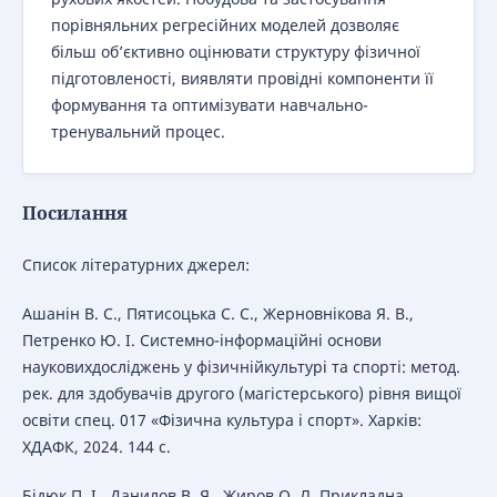
порівняльних регресійних моделей дозволяє
більш об’єктивно оцінювати структуру фізичної
підготовленості, виявляти провідні компоненти її
формування та оптимізувати навчально-
тренувальний процес.
Посилання
Список літературних джерел:
Ашанін В. С., Пятисоцька С. С., Жерновнікова Я. В.,
Петренко Ю. І. Системно-інформаційні основи
науковихдосліджень у фізичнійкультурі та спорті: метод.
рек. для здобувачів другого (магістерського) рівня вищої
освіти спец. 017 «Фізична культура і спорт». Харків:
ХДАФК, 2024. 144 с.
Бідюк П. І., Данилов В. Я., Жиров О. Л. Прикладна