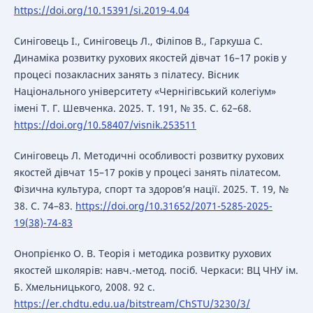
https://doi.org/10.15391/si.2019-4.04
Синіговець І., Синіговець Л., Філіпов В., Гаркуша С.
Динаміка розвитку рухових якостей дівчат 16–17 років у
процесі позакласних занять з пілатесу. Вісник
Національного університету «Чернігівський колегіум»
імені Т. Г. Шевченка. 2025. Т. 191, № 35. С. 62–68.
https://doi.org/10.58407/visnik.253511
Синіговець Л. Методичні особливості розвитку рухових
якостей дівчат 15–17 років у процесі занять пілатесом.
Фізична культура, спорт та здоров’я нації. 2025. Т. 19, №
38. С. 74–83.
https://doi.org/10.31652/2071-5285-2025-
19(38)-74-83
Онопрієнко О. В. Теорія і методика розвитку рухових
якостей школярів: навч.-метод. посіб. Черкаси: ВЦ ЧНУ ім.
Б. Хмельницького, 2008. 92 с.
https://er.chdtu.edu.ua/bitstream/ChSTU/3230/3/