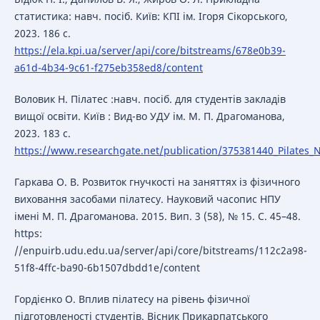
статистика: навч. посіб. Київ: КПІ ім. Ігоря Сікорського,
2023. 186 с.
https://ela.kpi.ua/server/api/core/bitstreams/678e0b39-
a61d-4b34-9c61-f275eb358ed8/content
Воловик Н. Пілатес :навч. посіб. для студентів закладів
вищої освіти. Київ : Вид-во УДУ ім. М. П. Драгоманова,
2023. 183 с.
https://www.researchgate.net/publication/375381440_Pilates_N
Гаркава О. В. Розвиток гнучкості на заняттях із фізичного
виховання засобами пілатесу. Науковий часопис НПУ
імені М. П. Драгоманова. 2015. Вип. 3 (58), № 15. С. 45–48.
https:
//enpuirb.udu.edu.ua/server/api/core/bitstreams/112c2a98-
51f8-4ffc-ba90-6b1507dbdd1e/content
Гордієнко О. Вплив пілатесу на рівень фізичної
підготовленості студентів. Вісник Прикарпатського