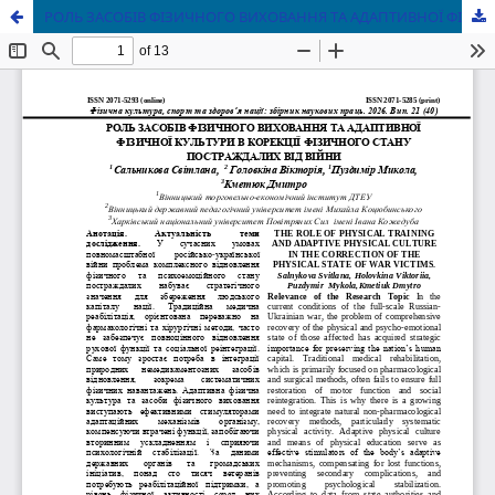
РОЛЬ ЗАСОБІВ ФІЗИЧНОГО ВИХОВАННЯ ТА АДАПТИВНОЇ ФІЗИЧНОЇ КУЛЬТУРИ В КОРЕКЦІЇ ФІЗИЧНОГО СТАНУ ПОСТРАЖДАЛИХ ВІД ВІЙНИ