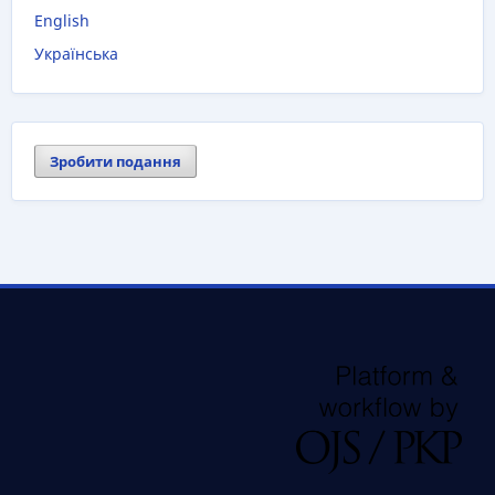
English
Українська
Зробити подання