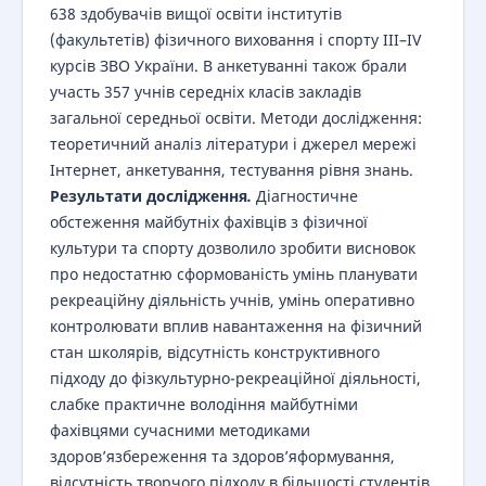
638 здобувачів вищої освіти інститутів
(факультетів) фізичного виховання і спорту ІІІ–IV
курсів ЗВО України. В анкетуванні також брали
участь 357 учнів середніх класів закладів
загальної середньої освіти. Методи дослідження:
теоретичний аналіз літератури і джерел мережі
Інтернет, анкетування, тестування рівня знань.
Результати дослідження
.
Діагностичне
обстеження майбутніх фахівців з фізичної
культури та спорту дозволило зробити висновок
про недостатню сформованість умінь планувати
рекреаційну діяльність учнів, умінь оперативно
контролювати вплив навантаження на фізичний
стан школярів, відсутність конструктивного
підходу до фізкультурно-рекреаційної діяльності,
слабке практичне володіння майбутніми
фахівцями сучасними методиками
здоров’язбереження та здоров’яформування,
відсутність творчого підходу в більшості студентів