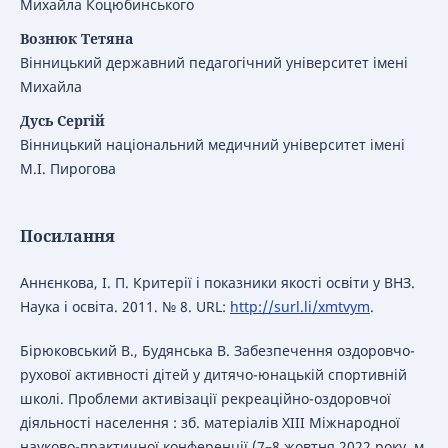
Михайла Коцюбинського
Вознюк Тетяна
Вінницький державний педагогічний університет імені
Михайла
Дусь Сергій
Вінницький національний медичний університет імені
М.І. Пирогова
Посилання
Аннєнкова, І. П. Критерії і показники якості освіти у ВНЗ.
Наука і освіта. 2011. № 8. URL:
http://surl.li/xmtvym
.
Бірюковський В., Будянська В. Забезпечення оздоровчо-
рухової активності дітей у дитячо-юнацькій спортивній
школі. Проблеми активізації рекреаційно-оздоровчої
діяльності населення : зб. матеріалів ХІІІ Міжнародної
науково-практичної конференції (7–8 жовтня 2022 року, м.