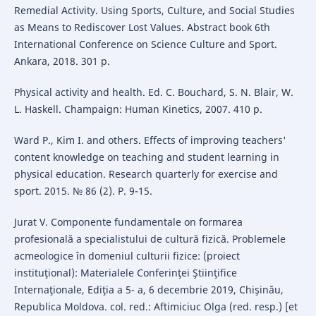
Remedial Activity. Using Sports, Culture, and Social Studies
as Means to Rediscover Lost Values. Аbstract book 6th
International Conference on Science Culture and Sport.
Ankara, 2018. 301 р.
Physical activity and health. Еd. C. Bouchard, S. N. Blair, W.
L. Haskell. Champaign: Human Kinetics, 2007. 410 p.
Ward P., Kim І. and others. Effects of improving teachers'
content knowledge on teaching and student learning in
physical education. Research quarterly for exercise and
sport. 2015. № 86 (2). P. 9-15.
Jurat V. Componente fundamentale оn formarea
profesională a specialistului de cultură fizică. Problemele
acmeologice în domeniul culturii fizice: (proiect
instituţional): Materialele Conferinţei Ştiinţifice
Internaţionale, Ediţia a 5- a, 6 decembrie 2019, Chişinău,
Republica Moldova. col. red.: Aftimiciuc Olga (red. resp.) [et