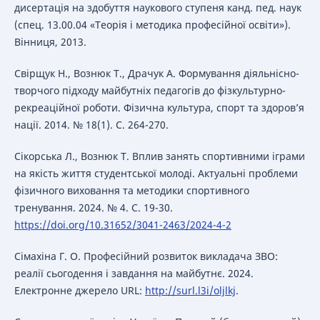
дисертація на здобуття наукового ступеня канд. пед. наук
(спец. 13.00.04 «Теорія і методика професійної освіти»).
Вінниця, 2013.
Свірщук Н., Вознюк Т., Драчук А. Формування діяльнісно-
творчого підходу майбутніх педагогів до фізкультурно-
рекреаційної роботи. Фізична культура, спорт та здоров’я
нації. 2014. № 18(1). С. 264-270.
Сікорська Л., Вознюк Т. Вплив занять спортивними іграми
на якість життя студентської молоді. Актуальні проблеми
фізичного виховання та методики спортивного
тренування. 2024. № 4. С. 19-30.
https://doi.org/10.31652/3041-2463/2024-4-2
Сімахіна Г. О. Професійний розвиток викладача ЗВО:
реалії сьогодення і завдання на майбутнє. 2024.
Електронне джерело URL:
http://surl.l3i/oljlkj
.