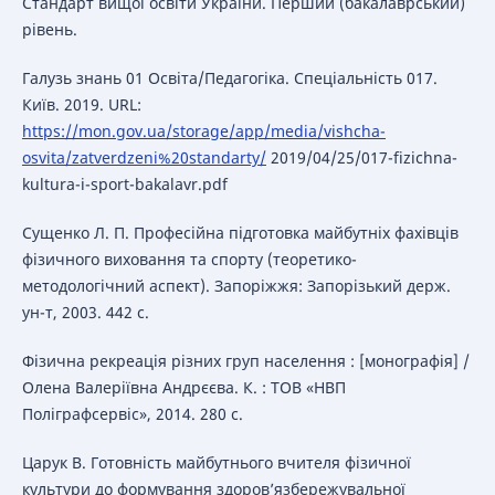
Стандарт вищої освіти України. Перший (бакалаврський)
рівень.
Галузь знань 01 Освіта/Педагогіка. Спеціальність 017.
Київ. 2019. URL:
https://mon.gov.ua/storage/app/media/vishcha-
osvita/zatverdzeni%20standarty/
2019/04/25/017-fizichna-
kultura-i-sport-bakalavr.pdf
Сущенко Л. П. Професійна підготовка майбутніх фахівців
фізичного виховання та спорту (теоретико-
методологічний аспект). Запоріжжя: Запорізький держ.
ун-т, 2003. 442 с.
Фізична рекреація різних груп населення : [монографія] /
Олена Валеріївна Андрєєва. К. : ТОВ «НВП
Поліграфсервіс», 2014. 280 с.
Царук В. Готовність майбутнього вчителя фізичної
культури до формування здоров’язбережувальної