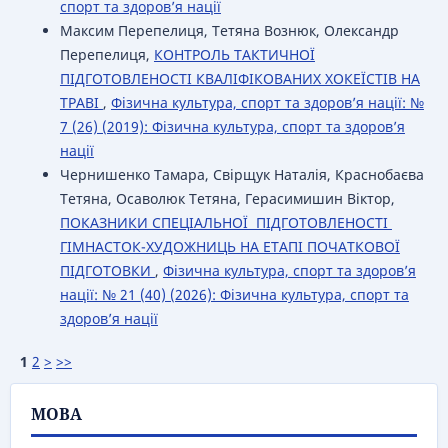
спорт та здоров’я нації
Максим Перепелиця, Тетяна Вознюк, Олександр
Перепелиця,
КОНТРОЛЬ ТАКТИЧНОЇ
ПІДГОТОВЛЕНОСТІ КВАЛІФІКОВАНИХ ХОКЕЇСТІВ НА
ТРАВІ
,
Фізична культура, спорт та здоров’я нації: №
7 (26) (2019): Фізична культура, спорт та здоров’я
нації
Чернишенко Тамара, Свірщук Наталія, Краснобаєва
Тетяна, Осаволюк Тетяна, Герасимишин Віктор,
ПОКАЗНИКИ СПЕЦІАЛЬНОЇ ПІДГОТОВЛЕНОСТІ
ГІМНАСТОК-ХУДОЖНИЦЬ НА ЕТАПІ ПОЧАТКОВОЇ
ПІДГОТОВКИ
,
Фізична культура, спорт та здоров’я
нації: № 21 (40) (2026): Фізична культура, спорт та
здоров’я нації
1
2
>
>>
МОВА