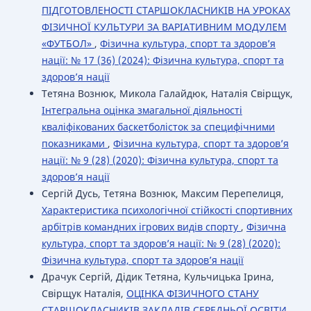
ПІДГОТОВЛЕНОСТІ СТАРШОКЛАСНИКІВ НА УРОКАХ
ФІЗИЧНОЇ КУЛЬТУРИ ЗА ВАРІАТИВНИМ МОДУЛЕМ
«ФУТБОЛ»
,
Фізична культура, спорт та здоров’я
нації: № 17 (36) (2024): Фізична культура, спорт та
здоров’я нації
Тетяна Вознюк, Микола Галайдюк, Наталія Свірщук,
Інтегральна оцінка змагальної діяльності
кваліфікованих баскетболісток за специфічними
показниками
,
Фізична культура, спорт та здоров’я
нації: № 9 (28) (2020): Фізична культура, спорт та
здоров’я нації
Сергій Дусь, Тетяна Вознюк, Максим Перепелиця,
Характеристика психологічної стійкості спортивних
арбітрів командних ігрових видів спорту
,
Фізична
культура, спорт та здоров’я нації: № 9 (28) (2020):
Фізична культура, спорт та здоров’я нації
Драчук Сергій, Дідик Тетяна, Кульчицька Ірина,
Свірщук Наталія,
ОЦІНКА ФІЗИЧНОГО СТАНУ
СТАРШОКЛАСНИКІВ ЗАКЛАДІВ СЕРЕДНЬОЇ ОСВІТИ
,