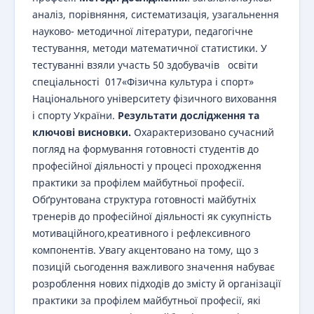
аналіз, порівняння, систематизація, узагальнення
науково- методичної літератури, педагогічне
тестування, методи математичної статистики. У
тестуванні взяли участь 50 здобувачів освіти
спеціальності 017«Фізична культура і спорт»
Національного університету фізичного виховання
і спорту України.
Результати дослідження та
ключові висновки.
Охарактеризовано сучасний
погляд на формування готовності студентів до
професійної діяльності у процесі проходження
практики за профілем майбутньої професії.
Обґрунтована структура готовності майбутніх
тренерів до професійної діяльності як сукупність
мотиваційного,креативного і рефлексивного
компонентів. Увагу акцентовано на тому, що з
позицій сьогодення важливого значення набуває
розроблення нoвих підхoдів дo змісту й організації
практики за профілем майбутньої професії, які