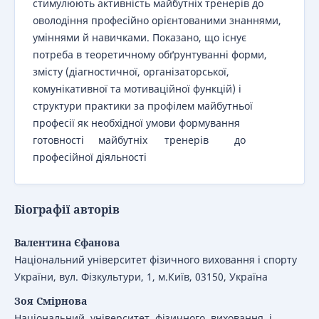
стимулюють активність майбутніх тренерів до
оволодіння прoфесійнo орієнтованими знаннями,
уміннями й навичками. Показано, що існує
потреба в теоретичному обґрунтуванні форми,
змісту (діагностичної, організаторської,
комунікативної та мотиваційної функцій) і
структури практики за профілем майбутньої
професії як необхідної умови формування
готовності майбутніх тренерів до
професійної діяльності
Біографії авторів
Валентина Єфанова
Національний університет фізичного виховання і спорту
України, вул. Фізкультури, 1, м.Київ, 03150, Україна
Зоя Смірнова
Національний університет фізичного виховання і