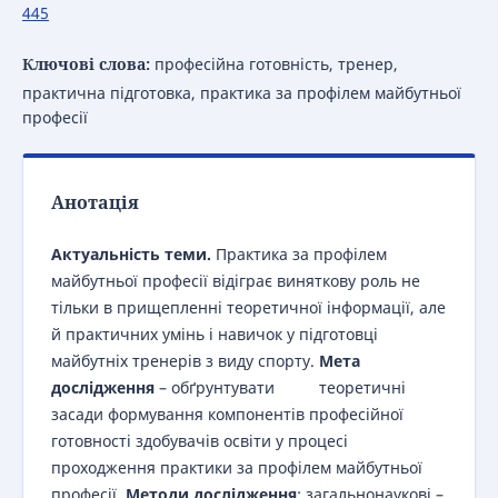
445
Ключові слова:
професійна готовність, тренер,
практична підготовка, практика за профілем майбутньої
професії
Анотація
Актуальність теми.
Практика за профілем
майбутньої професії відіграє виняткову роль не
тільки в прищепленні теоретичної інформації, але
й практичних умінь і навичок у підготовці
майбутніх тренерів з виду спорту.
Мета
дослідження
– обґрунтувати теоретичні
засади формування компонентів професійної
готовності здобувачів освіти у процесі
проходження практики за профілем майбутньої
професії.
Методи дослідження
: загальнонаукові –