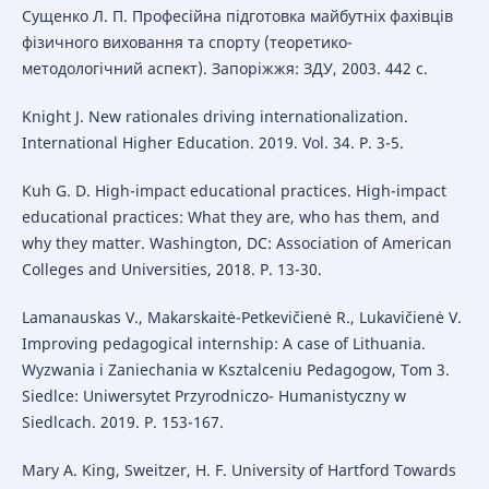
Сущенко Л. П. Професійна підготовка майбутніх фахівців
фізичного виховання та спорту (теоретико-
методологічний аспект). Запоріжжя: ЗДУ, 2003. 442 с.
Knight J. New rationales driving internationalization.
International Higher Education. 2019. Vol. 34. P. 3-5.
Kuh G. D. High-impact educational practices. High-impact
educational practices: What they are, who has them, and
why they matter. Washington, DC: Association of American
Colleges and Universities, 2018. P. 13-30.
Lamanauskas V., Makarskaitė-Petkevičienė R., Lukavičienė V.
Improving pedagogical internship: A case of Lithuania.
Wyzwania i Zaniechania w Ksztalceniu Pedagogow, Tom 3.
Siedlce: Uniwersytet Przyrodniczo- Humanistyczny w
Siedlcach. 2019. P. 153-167.
Mary A. King, Sweitzer, H. F. University of Hartford Towards