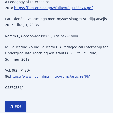
a Pedagogy of Internships.
2018.
https://files.eric.ed.gov/fulltext/EJ1188574.pdf
Paulikienė S. Veiksminga mentorystė: slaugos studijų atvejis.
2017. Tiltai, 1, 29-35.
Romm I., Gordon-Messer S., Kosinski-Collin
M. Educating Young Educators: A Pedagogical Internship for
Undergraduate Teaching Assistants CBE Life Sci Educ.
Summer. 2019.
Vol. 9(2). P. 80-
86.
https://www.ncbi.nlm.nih.gov/pmc/articles/PM
C2879384/
PDF