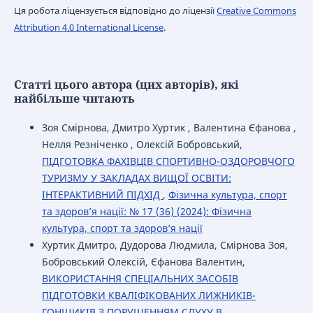
Ця робота ліцензується відповідно до ліцензії
Creative Commons
Attribution 4.0 International License
.
Статті цього автора (цих авторів), які
найбільше читають
Зоя Смірнова, Дмитро Хуртик , Валентина Єфанова ,
Нелля Резніченко , Олексій Бобровський,
ПІДГОТОВКА ФАХІВЦІВ СПОРТИВНО-ОЗДОРОВЧОГО
ТУРИЗМУ У ЗАКЛАДАХ ВИЩОЇ ОСВІТИ:
ІНТЕРАКТИВНИЙ ПІДХІД
,
Фізична культура, спорт
та здоров’я нації: № 17 (36) (2024): Фізична
культура, спорт та здоров’я нації
Хуртик Дмитро, Дудорова Людмила, Смірнова Зоя,
Бобровський Олексій, Єфанова Валентин,
ВИКОРИСТАННЯ СПЕЦІАЛЬНИХ ЗАСОБІВ
ПІДГОТОВКИ КВАЛІФІКОВАНИХ ЛИЖНИКІВ-
ГОНЩИКІВ З ПОРУШЕННЯМ СЛУХУ В