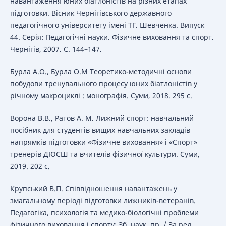
навантаження юних біатлоністів на різних етапах
підготовки. Вісник Чернігівського державного
педагогічного університету імені ТГ. Шевченка. Випуск
44. Серія: Педагогічні науки. Фізичне виховання та спорт.
Чернігів, 2007. С. 144–147.
Бурла А.О., Бурла О.М Теоретико-методичні основи
побудови тренувального процесу юних біатлоністів у
річному макроциклі : монографія. Суми, 2018. 295 с.
Ворона В.В., Ратов А. М. Лижний спорт: навчальний
посібник для студентів вищих навчальних закладів
напрямків підготовки «Фізичне виховання» і «Спорт»
тренерів ДЮСШ та вчителів фізичної культури. Суми,
2019. 202 с.
Крупський В.П. Співвідношення навантажень у
змагальному періоді підготовки лижників-ветеранів.
Педагогіка, психологія та медико-біологічні проблеми
фізичного виховання і спорту: Зб. наук. пр. / За ред.