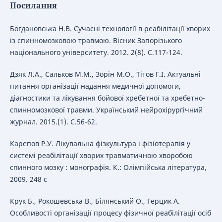
Посилання
Богдановська Н.В. Сучасні технології в реабілітації хворих
із спинномозковою травмою. Вісник Запорізького
національного університету. 2012. 2(8). С.117-124.
Дзяк Л.А., Сальков М.М., Зорін М.О., Тітов Г.І. Актуальні
питання організації надання медичної допомоги,
діагностики та лікування бойової хребетної та хребетно-
спинномозкової травми. Український нейрохірургічний
журнал. 2015.(1). С.56-62.
Карепов Р.У. Лікувальна фізкультура і фізіотерапія у
системі реабілітації хворих травматичною хворобою
спинного мозку : монографія. К.: Олімпійська література,
2009. 248 с
Крук Б., Рокошевська В., Білянський О., Герцик А.
Особливості організації процесу фізичної реабілітації осіб