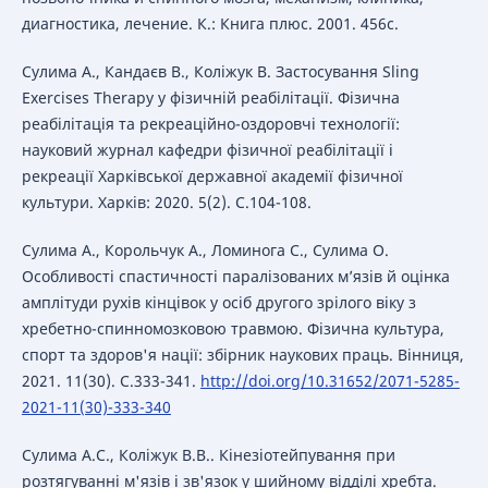
диагностика, лечение. К.: Книга плюс. 2001. 456с.
Сулима А., Кандаєв В., Коліжук В. Застосування Sling
Exercises Therapy у фізичній реабілітації. Фізична
реабілітація та рекреаційно-оздоровчі технології:
науковий журнал кафедри фізичної реабілітації і
рекреації Харківської державної академії фізичної
культури. Харків: 2020. 5(2). С.104-108.
Сулима А., Корольчук А., Ломинога С., Сулима О.
Особливості спастичності паралізованих м’язів й оцінка
амплітуди рухів кінцівок у осіб другого зрілого віку з
хребетно-спинномозковою травмою. Фізична культура,
спорт та здоров'я нації: збірник наукових праць. Вінниця,
2021. 11(30). С.333-341.
http://doi.org/10.31652/2071-5285-
2021-11(30)-333-340
Сулима А.С., Коліжук В.В.. Кінезіотейпування при
розтягуванні м'язів і зв'язок у шийному відділі хребта.