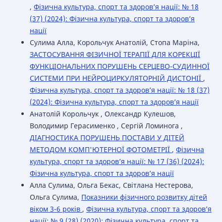
,
Фізична культура, спорт та здоров’я нації: № 18
(37) (2024): Фізична культура, спорт та здоров’я
нації
Сулима Алла, Корольчук Анатолій, Стопа Маріна,
ЗАСТОСУВАННЯ ФІЗИЧНОЇ ТЕРАПІЇ ДЛЯ КОРЕКЦІЇ
ФУНКЦІОНАЛЬНИХ ПОРУШЕНЬ СЕРЦЕВО-СУДИННОЇ
СИСТЕМИ ПРИ НЕЙРОЦИРКУЛЯТОРНІЙ ДИСТОНІЇ
,
Фізична культура, спорт та здоров’я нації: № 18 (37)
(2024): Фізична культура, спорт та здоров’я нації
Анатолій Корольчук , Олександр Кулешов,
Володимир Герасименко , Сергій Ломинога ,
ДІАГНОСТИКА ПОРУШЕНЬ ПОСТАВИ У ДІТЕЙ
МЕТОДОМ КОМП'ЮТЕРНОЇ ФОТОМЕТРІЇ
,
Фізична
культура, спорт та здоров’я нації: № 17 (36) (2024):
Фізична культура, спорт та здоров’я нації
Алла Сулима, Ольга Бекас, Світлана Нестерова,
Ольга Сулима,
Показники фізичного розвитку дітей
віком 3-6 років
,
Фізична культура, спорт та здоров’я
нації: № 9 (28) (2020): Фізична культура, спорт та