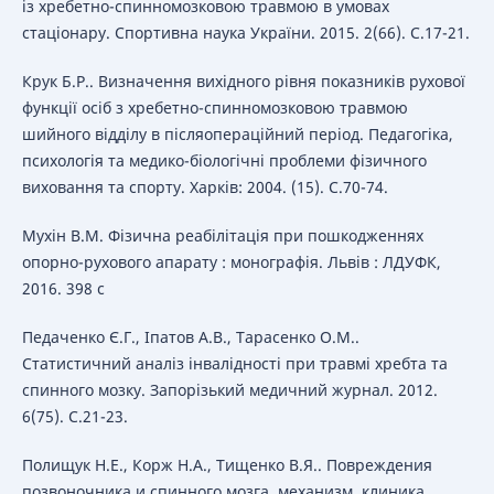
із хребетно-спинномозковою травмою в умовах
стаціонару. Спортивна наука України. 2015. 2(66). С.17-21.
Крук Б.Р.. Визначення вихідного рівня показників рухової
функції осіб з хребетно-спинномозковою травмою
шийного відділу в післяопераційний період. Педагогіка,
психологія та медико-біологічні проблеми фізичного
виховання та спорту. Харків: 2004. (15). С.70-74.
Мухін В.М. Фізична реабілітація при пошкодженнях
опорно-рухового апарату : монографія. Львів : ЛДУФК,
2016. 398 с
Педаченко Є.Г., Іпатов А.В., Тарасенко О.М..
Статистичний аналіз інвалідності при травмі хребта та
спинного мозку. Запорізький медичний журнал. 2012.
6(75). С.21-23.
Полищук Н.Е., Корж Н.А., Тищенко В.Я.. Повреждения
позвоночника и спинного мозга, механизм, клиника,