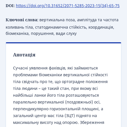
DOI:
https://doi.org/10.31652/2071-5285-2023-15(34)-65-75
Ключові слова:
вертикальна поза, амплітуда та частота
коливань тіла, статодинамична стійкість, координація,
біомеханіка, порушення, вади слуху
Анотація
Сучасні уявлення фахівців, які займаються
проблемами біомеханіки вертикальної стійкості
тіла свідчать про те, що ортоградне положення
тіла людини – це такий стан, при якому всі
найбільші ланки його тіла розташовуються
паралельно вертикальної (поздовжньої) осі,
перпендикулярно горизонтальній площині, а
загальний центр мас тіла (ЗЦТ) піднято на
максимальну висоту над опорою. Збереження