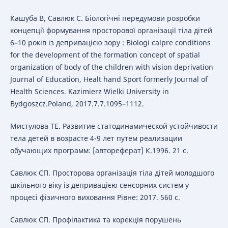
Кашуба В, Савлюк С. Біологічні передумови розробки
концепції формування просторової організації тіла дітей
6–10 років із депривацією зору : Biologi calpre conditions
for the development of the formation concept of spatial
organization of body of the children with vision deprivation
Journal of Education, Healt hand Sport formerly Journal of
Health Sciences. Kazimierz Wielki University in
Bydgoszcz.Poland, 2017.7.7.1095–1112.
Мистулова ТЕ. Развитие статодинамической устойчивости
тела детей в возрасте 4-9 лет путем реализации
обучающих программ: [автореферат] К.1996. 21 с.
Савлюк СП. Просторова організація тіла дітей молодшого
шкільного віку із депривацією сенсорних систем у
процесі фізичного виховання Рівне: 2017. 560 с.
Савлюк СП. Профілактика та корекція порушень