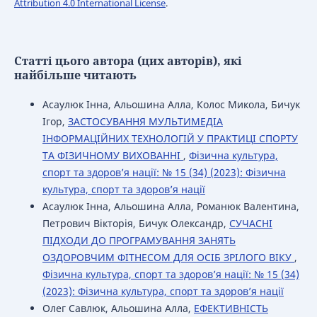
Attribution 4.0 International License
.
Статті цього автора (цих авторів), які
найбільше читають
Асаулюк Інна, Альошина Алла, Колос Микола, Бичук
Ігор,
ЗАСТОСУВАННЯ МУЛЬТИМЕДІА
ІНФОРМАЦІЙНИХ ТЕХНОЛОГІЙ У ПРАКТИЦІ СПОРТУ
ТА ФІЗИЧНОМУ ВИХОВАННІ
,
Фізична культура,
спорт та здоров’я нації: № 15 (34) (2023): Фізична
культура, спорт та здоров’я нації
Асаулюк Інна, Альошина Алла, Романюк Валентина,
Петрович Вікторія, Бичук Олександр,
СУЧАСНІ
ПІДХОДИ ДО ПРОГРАМУВАННЯ ЗАНЯТЬ
ОЗДОРОВЧИМ ФІТНЕСОМ ДЛЯ ОСІБ ЗРІЛОГО ВІКУ
,
Фізична культура, спорт та здоров’я нації: № 15 (34)
(2023): Фізична культура, спорт та здоров’я нації
Олег Савлюк, Альошина Алла,
ЕФЕКТИВНІСТЬ