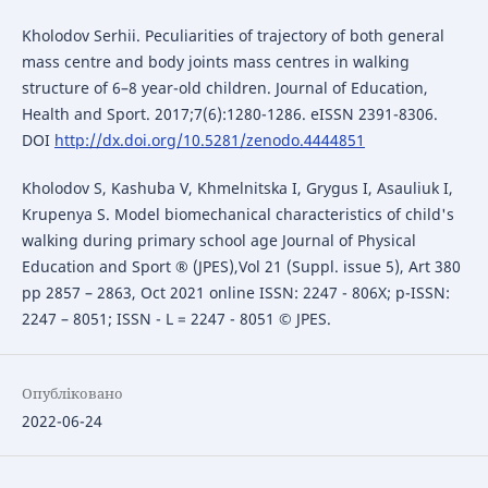
Kholodov Serhii. Peculiarities of trajectory of both general
mass centre and body joints mass centres in walking
structure of 6–8 year-old children. Journal of Education,
Health and Sport. 2017;7(6):1280-1286. eISSN 2391-8306.
DOI
http://dx.doi.org/10.5281/zenodo.4444851
Kholodov S, Kashuba V, Khmelnitska I, Grygus I, Asauliuk I,
Krupenya S. Model biomechanical characteristics of child's
walking during primary school age Journal of Physical
Education and Sport ® (JPES),Vol 21 (Suppl. issue 5), Art 380
pp 2857 – 2863, Oct 2021 online ISSN: 2247 - 806X; p-ISSN:
2247 – 8051; ISSN - L = 2247 - 8051 © JPES.
Опубліковано
2022-06-24