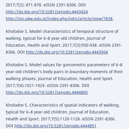
2017;7(2): 871-878. eISSN 2391-8306. DOI
http://dx.doi.org/10.5281/zenodo.4443424
http://ojs.ukw.edu.pl/index.php/johs/article/view/7838
.
Kholodov S. Model characteristics of temporal structure of
walking, typical for 6–8 year-old children. Journal of
Education, Health and Sport. 2017;7(3):930-938. eISSN 2391-
8306. DOI
http://dx.doi.org/10.5281/zenodo.4443504
Kholodov S. Model values for goniometric parameters of 6–8
year-old children’s body pairs in boundary moments of their
walking phases. Journal of Education, Health and Sport.
2017;7(4):1021-1029. eISSN 2391-8306. DOI
http://dx.doi.org/10.5281/zenodo.4444805
Kholodov S. Characteristics of spatial indicators of walking,
typical for 6–8 year-old children. Journal of Education,
Health and Sport. 2017;7(5):1120-1128. eISSN 2391-8306.
DOI
http://dx.doi.org/10.5281/zenodo.4444851