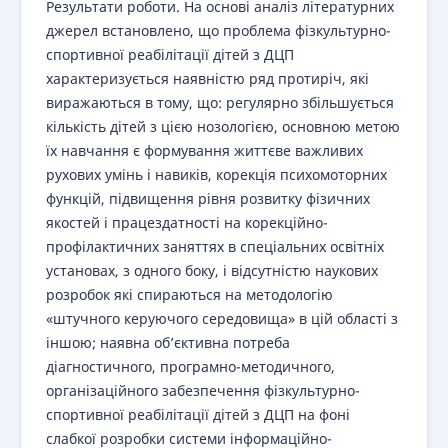
Результати роботи. На основі аналіз літературних
джерел встановлено, що проблема фізкультурно-
спортивної реабілітації дітей з ДЦП
характеризується наявністю ряд протиріч, які
виражаються в тому, що: регулярно збільшується
кількість дітей з цією нозологією, основною метою
їх навчання є формування життєве важливих
рухових умінь і навиків, корекція психомоторних
функцій, підвищення рівня розвитку фізичних
якостей і працездатності на корекційно-
профілактичних заняттях в спеціальних освітніх
установах, з одного боку, і відсутністю наукових
розробок які спираються на методологію
«штучного керуючого середовища» в цій області з
іншою; наявна об’єктивна потреба
діагностичного, програмно-методичного,
організаційного забезпечення фізкультурно-
спортивної реабілітації дітей з ДЦП на фоні
слабкої розробки системи інформаційно-