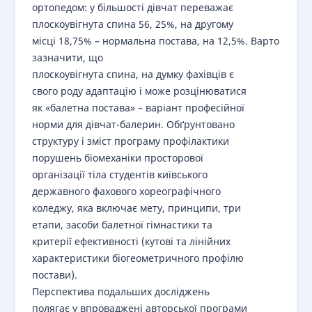
ортопедом: у більшості дівчат переважає
плоскоувігнута спина 56, 25%, на другому
місці 18,75% – нормальна постава, на 12,5%. Варто
зазначити, що
плоскоувігнута спина, на думку фахівців є
свого роду адаптацію і може розцінюватися
як «балетна постава» – варіант професійної
норми для дівчат-балерин. Обґрунтовано
структуру і зміст програму профілактики
порушень біомеханіки просторової
організації тіла студентів київського
державного фахового хореографічного
коледжу, яка включає мету, принципи, три
етапи, засоби балетної гімнастики та
критерії ефективності (кутові та лінійних
характеристики біогеометричного профілю
постави).
Перспектива подальших досліджень
полягає у впроваджені авторської програми