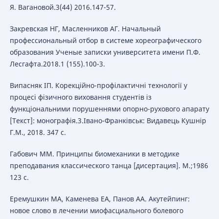
Я. Вагановой.3(44) 2016.147-57.
Закревская НГ, Масленников АГ. Начальный
профессиональный отбор в системе хореографического
образования Ученые записки университета имени П.Ф.
Лесгафта.2018.1 (155).100-3.
Випасняк ІП. Корекційно-профілактичні технології у
процесі фізичного виховання студентів із
функціональними порушеннями опорно-рухового апарату
[Текст]: монографія.3.Івано-Франківськ: Видавець Кушнір
Г.М., 2018. 347 с.
Габович ММ. Принципы биомеханики в методике
преподавания классического танца [дисертация]. М.;1986
123 с.
Еремушкин МА, Каменева ЕА, Панов АА. Акутейпинг:
новое слово в лечении миофасциального болевого