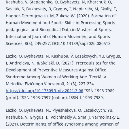
Kashuba, V, Stepanenko, O, Byshevets, N, Kharchuk, O,
Savliuk, S, Bukhovets, B, Grygus, I, Napierała, M, Skaliy, T,
Hagner-Derengowska, M, Zukow, W. (2020). Formation of
Human Movement and Sports Skills in Processing Sports-
pedagogical and Biomedical Data in Masters of Sports.
International Journal of Human Movement and Sports
Sciences, 8(5), 249-257. DOI:10.13189/saj.2020.080513
Lazko, O, Byshevets, N, Kashuba, V, Lazakovych, Yu, Grygus,
I, Andreieva, N, & Skalski, D. (2021). Prerequisites for the
Development of Preventive Measures Against Office
Syndrome Among Women of Working Age. Teorìâ ta
Metodika Fìzičnogo Vihovannâ, 21(3), 227-234.
https://doi.org/10.17309/tmfv.2021.3.06
ISSN 1993-7989
(print). ISSN 1993-7997 (online). ISSN-L 1993-7989.
Lazko, O, Byshevets, N., Plyeshakova, O, Lazakovych, Yu,
Kashuba, V, Grygus, I., Volchinskiy A, Smal J, Yarmolinsky L.
(2021). Determinants of office syndrome among women of