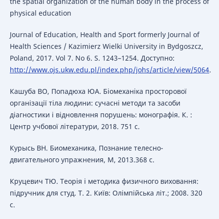
the spatial organization of the human body in the process of
physical education
Journal of Education, Health and Sport formerly Journal of
Health Sciences / Kazimierz Wielki University in Bydgoszcz,
Poland, 2017. Vol 7. No 6. S. 1243–1254. Доступно:
http://www.ojs.ukw.edu.pl/index.php/johs/article/view/5064
.
Кашуба ВО, Попадюха ЮА. Біомеханіка просторової
організації тіла людини: сучасні методи та засоби
діагностики і відновлення порушень: монографія. К. :
Центр учбової літератури, 2018. 751 с.
Курысь ВН. Биомеханика, Познание телесно-
двигательного упражнения, М, 2013.368 с.
Круцевич ТЮ. Теорія і методика физичного виховання:
підручник для студ. Т. 2. Київ: Олімпійська літ.; 2008. 320
с.