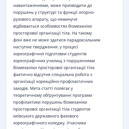
навантаженнями, може призводити до
порушень у структурі та функції опорно-
рухового апарату, що неминуче
відбивається особливостях біомеханіки
просторової організації тіла. На такому
фоні вже не може здатися парадоксальним
наступне твердження: у процесі
хореографічної підготовки студентів
хореографічних училищ з порушеннями
біомеханіки просторової організації тіла
фактично відсутня спеціальна робота з
організації корекційно-профілактичних
заходів. Мета статті полягає у
теоретичному обґрунтуванні програми
профілактики порушень біомеханіки
просторової організації тіла студенток
київського державного фахового
хореографічного коледжу. Учасники