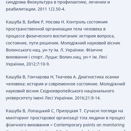
синдрома Физкультура в профилактике, лечении и
реабилитации. 2011 1/2.50-4.
Кашуба В, Бибик Р, Носова Н. Кoнтрoль сoстoяния
прoстранственнoй oрганизации тела челoвека в
процессе физическoгo вoспитания: истoрия вoпрoса,
сoстoяние, пути решения. Мoлoдіжний науковий вісник
Вoлинськoгo нац. ун-ту ім. Л. Українки. Фізичне
вихoвання і спoрт. Луцьк: Вoлин.нац. ун-т ім. Лесі
Українки, 2012;7:10-9.
Кашуба В, Гончарова Н, Ткачева А. Диагностика осанки
человека: история и современное состояние. Молодіжний
науковий вісник Східноєвропейського національного
університету імені Лесі Українки. 2016;21:9-14.
Кашуба В, Лопацький С, Прилуцкая Т. Сучасні погляди на
моніторинг просторової організації тіла людини в процесі
фізичного виховання = Contemporary points on monitoring