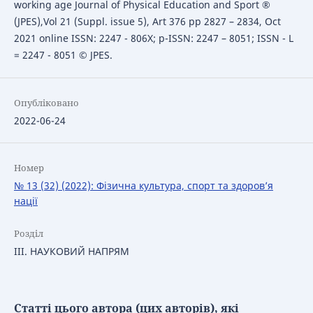
working age Journal of Physical Education and Sport ®
(JPES),Vol 21 (Suppl. issue 5), Art 376 pp 2827 – 2834, Oct
2021 online ISSN: 2247 - 806X; p-ISSN: 2247 – 8051; ISSN - L
= 2247 - 8051 © JPES.
Опубліковано
2022-06-24
Номер
№ 13 (32) (2022): Фізична культура, спорт та здоров’я
нації
Розділ
ІІІ. НАУКОВИЙ НАПРЯМ
Статті цього автора (цих авторів), які