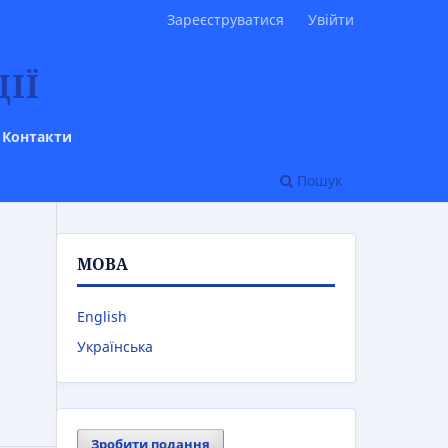
Зареєструватися
Увійти
ІЇ
Контакти
Пошук
МОВА
English
Українська
Зробити подання