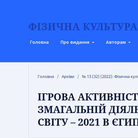
ФІЗИЧНА КУЛЬТУРА,
Головна
Про видання
Авторам
Головна
/
Архіви
/
№ 13 (32) (2022): Фізична кул
ІГРОВА АКТИВНІСТ
ЗМАГАЛЬНІЙ ДІЯЛ
СВІТУ – 2021 В ЄГИ