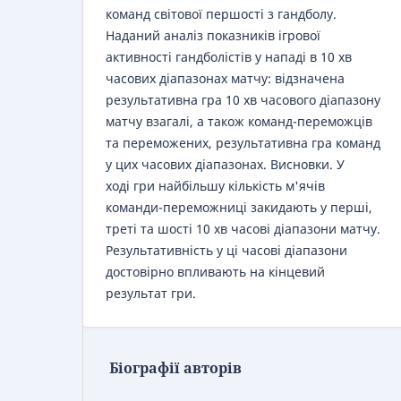
команд світової першості з гандболу.
Наданий аналіз показників ігрової
активності гандболістів у нападі в 10 хв
часових діапазонах матчу: відзначена
результативна гра 10 хв часового діапазону
матчу взагалі, а також команд-переможців
та переможених, результативна гра команд
у цих часових діапазонах. Висновки. У
ході гри найбільшу кількість м'ячів
команди-переможниці закидають у перші,
треті та шості 10 хв часові діапазони матчу.
Результативність у ці часові діапазони
достовірно впливають на кінцевий
результат гри.
Біографії авторів