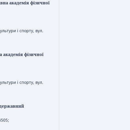
вна академія фізичної
льтури і спорту, вул.
 академія фізичної
льтури і спорту, вул.
 державний
4505;