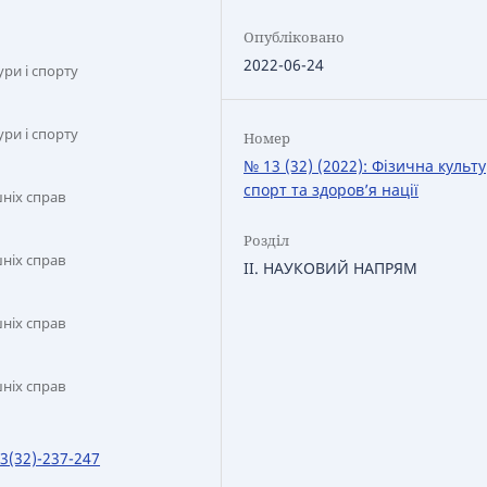
Опубліковано
2022-06-24
ри і спорту
ри і спорту
Номер
№ 13 (32) (2022): Фізична культу
спорт та здоров’я нації
ніх справ
Розділ
ніх справ
IІ. НАУКОВИЙ НАПРЯМ
ніх справ
ніх справ
13(32)-237-247