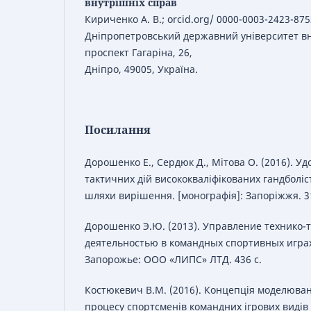
внутрішніх справ
Кириченко А. В.; orcid.org/ 0000-0003-2423-875
Дніпропетровський державний університет вн
проспект Гагаріна, 26,
Дніпро, 49005, Україна.
Посилання
Дорошенко Е., Сердюк Д., Мітова О. (2016). Уд
тактичних дій висококваліфікованих гандболіс
шляхи вирішення. [монографія]: Запоріжжя. 31
Дорошенко Э.Ю. (2013). Управление технико-
деятельностью в командных спортивных играх
Запорожье: ООО «ЛИПС» ЛТД. 436 с.
Костюкевич В.М. (2016). Концепція моделюва
процесу спортсменів командних ігрових видів 