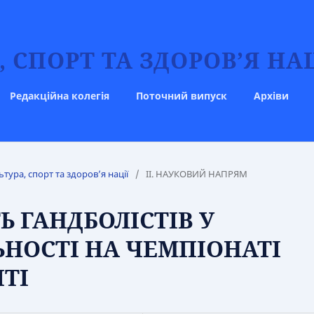
 СПОРТ ТА ЗДОРОВ’Я НАЦ
Редакційна колегія
Поточний випуск
Архіви
ьтура, спорт та здоров’я нації
/
IІ. НАУКОВИЙ НАПРЯМ
Ь ГАНДБОЛІСТІВ У
ЬНОСТІ НА ЧЕМПІОНАТІ
ПТІ