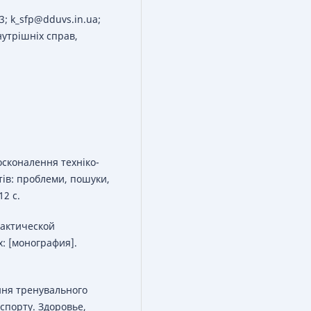
3; k_sfp@dduvs.in.ua;
утрішніх справ,
осконалення техніко-
тів: проблеми, пошуки,
2 с.
тактической
: [монография].
ння тренувального
спорту. Здоровье,