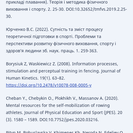
прикладі плавання). Теорія і методика фізичного
виховання і спорту. 2. 25-30. DOI:10.32652/tmfvs.2019.2.25-
30.
Юрченко В.С. (2022). Сутність та зміст процесу
теоретичної підготовки в спорті. Проблеми та
перспективи розвитку фізичного виховання, спорту і
здоров’я людини зб. наук. праць. 1. 259-363.
Borysiuk Z, Waskiewicz Z. (2008). Information processes,
stimulation and perceptual training in fencing. Journal of
Human Kinetics. 19(1). 63–82.
https://doi.org/10.2478/v10078-008-0005-y
Cheban Y., Chebykin O., Plokhikh V., Massanov A. (2020).
Mental resources for the self-mobilization of rowing
athletes. Journal of Physical Education and Sport (JPES). 20
(3). 1580 – 1589. DOI:10.7752/jpes.2020.03216.
Pityn M, Bohuslavska V, Khimenes Kh, Neroda N, Edeliev O.