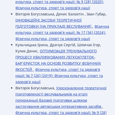
культура, спорт та здоров’я нації: № 9 (28) (2020):
Фізична культура, спорт та здоров’я нації
Вікторія Богуславська, Дениc Балахтін , Іван Губар,
ІННОВАЦІЙНІ ЗАСОБИ ТЕОРЕТИЧНОЇ
ПІДГОТОВКИ (НА ПРИКЛАДІ ВЕСЛУВАННЯ)
,
Фізична
культура, спорт та здоров’я нації: № 17 (36) (2024):
Фізична культура, спорт та здоров’я нації
Кульчицька Ірина, Драчук Сергій, Шемчак Ігор,
Кулик Денис,
ОПТИМІЗАЦІЯ ТРЕНУВАЛЬНОГО
ПРОЦЕСУ КВАЛІФІКОВАНИХ ЛЕГКОАТЛЕТОК-
БАР'ЄРИСТОК НА ОСНОВІ РОЗВИТКУ ФІЗИЧНИХ
ЯКОСТЕЙ
,
Фізична культура, спорт та здоров’я
нації: № 7 (26) (2019): Фізична культура, спорт та
здоров’я нації
Вікторія Богуславська,
Удосконалення теоретичної
підготовленості веслувальників на етапі
попередньої базової підготовки шляхом
застосування авторських інтерактивних засобів
,
Фізична культура, спорт та здоров’я нації: № 9 (28)