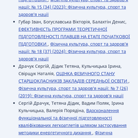
нації: № 15 (34) (2023): Фізична культура, спорт та
здоров’я нації
Губар Іван, Богуславська Вікторія, Балахтін Денис,
ЕФЕКТИВНІСТЬ ПРОГРАМИ ТЕОРЕТИЧНОЇ
ПІДГОТОВЛЕНОСТІ ПЛАВЦІВ НА ЕТАПІ ПОЧАТКОВОЇ
ПІДГОТОВКИ
,
Фізична культура, спорт та здоров’я
нації: № 18 (37) (2024): Фізична культура, спорт та
здоров’я нації
Драчук Сергій, Дідик Тетяна, Кульчицька Ірина,
Свірщук Наталія,
ОЦІНКА ФІЗИЧНОГО СТАНУ
СТАРШОКЛАСНИКІВ ЗАКЛАДІВ СЕРЕДНЬОЇ ОСВІТИ
,
Фізична культура, спорт та здоров’я нації: № 7 (26)
(2019): Фізична культура, спорт та здоров’я нації
Сергій Драчук, Тетяна Дідик, Вадим Поляк, Ірина
Кульчицька, Валерія Порядіна,
Вдосконалення
функціональної та фізичної підготовленості
кваліфікованих легкоатлетів шляхом застосування
методики енергетичного дихання
,
Фізична