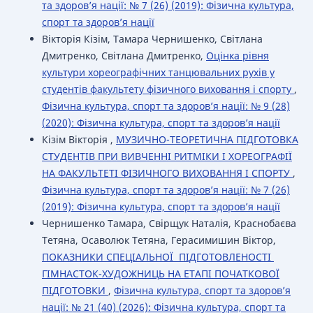
та здоров’я нації: № 7 (26) (2019): Фізична культура,
спорт та здоров’я нації
Вікторія Кізім, Тамара Чернишенко, Світлана
Дмитренко, Світлана Дмитренко,
Оцінка рівня
культури хореографічних танцювальних рухів у
студентів факультету фізичного виховання і спорту
,
Фізична культура, спорт та здоров’я нації: № 9 (28)
(2020): Фізична культура, спорт та здоров’я нації
Кізім Вікторія ,
МУЗИЧНО-ТЕОРЕТИЧНА ПІДГОТОВКА
СТУДЕНТІВ ПРИ ВИВЧЕННІ РИТМІКИ І ХОРЕОГРАФІЇ
НА ФАКУЛЬТЕТІ ФІЗИЧНОГО ВИХОВАННЯ І СПОРТУ
,
Фізична культура, спорт та здоров’я нації: № 7 (26)
(2019): Фізична культура, спорт та здоров’я нації
Чернишенко Тамара, Свірщук Наталія, Краснобаєва
Тетяна, Осаволюк Тетяна, Герасимишин Віктор,
ПОКАЗНИКИ СПЕЦІАЛЬНОЇ ПІДГОТОВЛЕНОСТІ
ГІМНАСТОК-ХУДОЖНИЦЬ НА ЕТАПІ ПОЧАТКОВОЇ
ПІДГОТОВКИ
,
Фізична культура, спорт та здоров’я
нації: № 21 (40) (2026): Фізична культура, спорт та