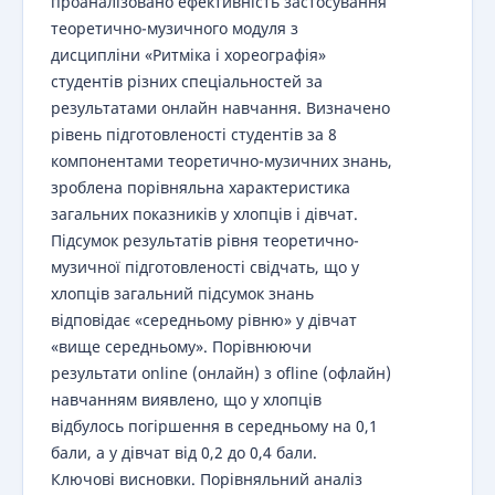
проаналізовано ефективність застосування
теоретично-музичного модуля з
дисципліни «Ритміка і хореографія»
студентів різних спеціальностей за
результатами онлайн навчання. Визначено
рівень підготовленості студентів за 8
компонентами теоретично-музичних знань,
зроблена порівняльна характеристика
загальних показників у хлопців і дівчат.
Підсумок результатів рівня теоретично-
музичної підготовленості свідчать, що у
хлопців загальний підсумок знань
відповідає «середньому рівню» у дівчат
«вище середньому». Порівнюючи
результати online (онлайн) з ofline (офлайн)
навчанням виявлено, що у хлопців
відбулось погіршення в середньому на 0,1
бали, а у дівчат від 0,2 до 0,4 бали.
Ключові висновки. Порівняльний аналіз