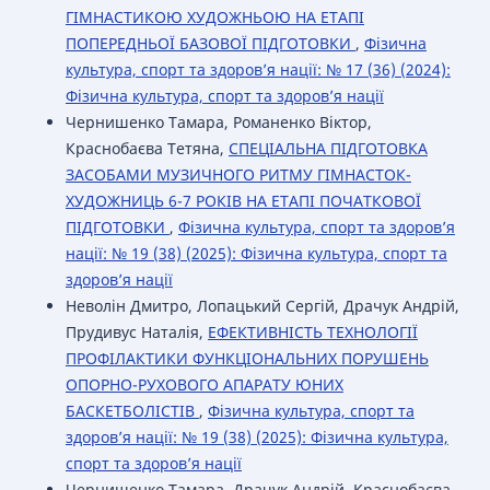
ГІМНАСТИКОЮ ХУДОЖНЬОЮ НА ЕТАПІ
ПОПЕРЕДНЬОЇ БАЗОВОЇ ПІДГОТОВКИ
,
Фізична
культура, спорт та здоров’я нації: № 17 (36) (2024):
Фізична культура, спорт та здоров’я нації
Чернишенко Тамара, Романенко Віктор,
Краснобаєва Тетяна,
СПЕЦІАЛЬНА ПІДГОТОВКА
ЗАСОБАМИ МУЗИЧНОГО РИТМУ ГІМНАСТОК-
ХУДОЖНИЦЬ 6-7 РОКІВ НА ЕТАПІ ПОЧАТКОВОЇ
ПІДГОТОВКИ
,
Фізична культура, спорт та здоров’я
нації: № 19 (38) (2025): Фізична культура, спорт та
здоров’я нації
Неволін Дмитро, Лопацький Сергій, Драчук Андрій,
Прудивус Наталія,
ЕФЕКТИВНІСТЬ ТЕХНОЛОГІЇ
ПРОФІЛАКТИКИ ФУНКЦІОНАЛЬНИХ ПОРУШЕНЬ
ОПОРНО-РУХОВОГО АПАРАТУ ЮНИХ
БАСКЕТБОЛІСТІВ
,
Фізична культура, спорт та
здоров’я нації: № 19 (38) (2025): Фізична культура,
спорт та здоров’я нації
Чернишенко Тамара, Драчук Андрій, Краснобаєва