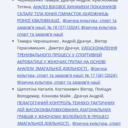
Тетяна,
АНАЛІЗ ВІКОВОЇ ДИНАМІКИ ПОКАЗНИКІВ
СКЛАДУ ТІЛА ЮНИХ ГІМНАСТОК-ХУДОЖНИЦЬ
РІЗНОЇ КВАЛІФІКАЦІЇ
,
Фізична культура, спорт та
здоров’я нації: № 18 (37) (2024): Фізична культура,
спорт та здоров’я нації
Тамара Чернишенко , Андрій Драчук , Віктор
Герасимишин , Дмитро Драчук,
УДОСКОНАЛЕННЯ
ТРЕНУВАЛЬНОГО ПРОЦЕСУ У СПОРТИВНІЙ
АКРОБАТИЦІ У ЖІНОЧИХ ГРУПАХ НА ОСНОВІ
АНАЛІЗУ ЗМАГАЛЬНОЇ ДІЯЛЬНОСТІ
,
Фізична
культура, спорт та здоров’я нації: № 17 (36) (2024):
Фізична культура, спорт та здоров’я нації
Щепотіна Наталія, Костюкевич Віктор, Поліщук
Володимир, Коннова Майя , Драчук Андрій,
ПЕДАГОГІЧНИЙ КОНТРОЛЬ ТЕХНІКО-ТАКТИЧНИХ
ДІЙ ВИСОКОКВАЛІФІКОВАНИХ ДІАГОНАЛЬНИХ
ГРАВЦІВ У ЖІНОЧОМУ ВОЛЕЙБОЛІ В ПРОЦЕСІ
ЗМАГАЛЬНОЇ ДІЯЛЬНОСТІ
,
Фізична культура, спорт