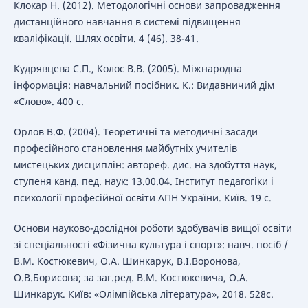
Клокар Н. (2012). Методологічні основи запровадження
дистанційного навчання в системі підвищення
кваліфікації. Шлях освіти. 4 (46). 38-41.
Кудрявцева С.П., Колос В.В. (2005). Міжнародна
інформація: навчальний посібник. К.: Видавничий дім
«Слово». 400 с.
Орлов В.Ф. (2004). Теоретичні та методичні засади
професійного становлення майбутніх учителів
мистецьких дисциплін: автореф. дис. на здобуття наук,
ступеня канд. пед. наук: 13.00.04. Інститут педагогіки і
психології професійної освіти АПН України. Київ. 19 с.
Основи науково-дослідної роботи здобувачів вищої освіти
зі спеціальності «Фізична культура і спорт»: навч. посіб /
В.М. Костюкевич, О.А. Шинкарук, В.І.Воронова,
О.В.Борисова; за заг.ред. В.М. Костюкевича, О.А.
Шинкарук. Київ: «Олімпійська література», 2018. 528с.